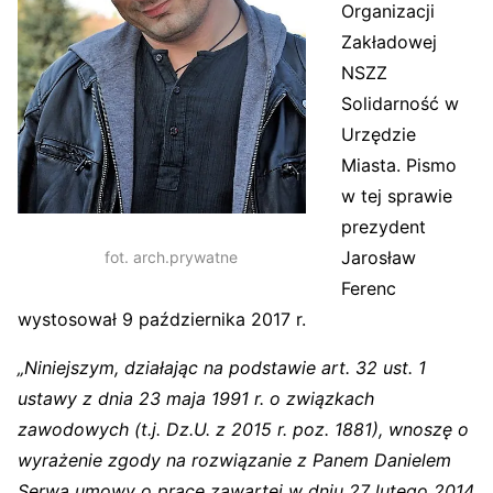
Organizacji
Zakładowej
NSZZ
Solidarność w
Urzędzie
Miasta. Pismo
w tej sprawie
prezydent
Jarosław
fot. arch.prywatne
Ferenc
wystosował 9 października 2017 r.
„Niniejszym, działając na podstawie art. 32 ust. 1
ustawy z dnia 23 maja 1991 r. o związkach
zawodowych (t.j. Dz.U. z 2015 r. poz. 1881), wnoszę o
wyrażenie zgody na rozwiązanie z Panem Danielem
Serwą umowy o pracę zawartej w dniu 27 lutego 2014