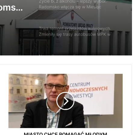
Życie bez alkoholu – lepszy wybór.
domsku
Radomsko włącza się w Miesiąc
Trzeźwości
Trwa remont przejazdów kolejowych.
Zmieniły się trasy autobusów MPK w
Radomsku
Nowa Pracownia Endoskopii w szpitalu w
Radomsku. Będą wykonywane
zaawansowane badania i zabiegi
M
I
Radomsko oddało hołd bohaterom
Powstania Warszawskiego
A
S
T
O
AQUARA świętuje 5. urodziny. Będą
C
atrakcje dla całych rodzin
H
C
E
MIASTO CHCE POMAGAĆ MŁODYM