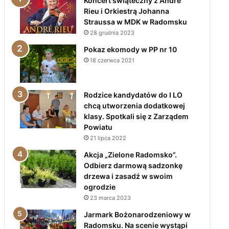
Koncert świąteczny z André
Rieu i Orkiestrą Johanna
Straussa w MDK w Radomsku
28 grudnia 2023
Pokaz ekomody w PP nr 10
18 czerwca 2021
Rodzice kandydatów do I LO
chcą utworzenia dodatkowej
klasy. Spotkali się z Zarządem
Powiatu
21 lipca 2022
Akcja „Zielone Radomsko”.
Odbierz darmową sadzonkę
drzewa i zasadź w swoim
ogrodzie
23 marca 2023
Jarmark Bożonarodzeniowy w
Radomsku. Na scenie wystąpi