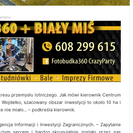
eklama
kresu przemysłu lotniczego. Jak mówi kierownik Centrum
ojdełko, szacowany obszar inwestycji to około 10 ha i
ze nie miało… – podkreśla kierownik.
encja Informacji i Inwestycji Zagranicznych. – Zapytanie
dużym sercem i bardzo skrupulatnie zostało przez nas