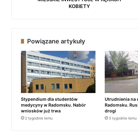
W
KOBIETY
E
S
T
Y
C
Powiązane artykuły
J
E
W
R
Ę
K
A
C
H
Stypendium dla studentów
Utrudnienia na 
K
medycyny w Radomsku. Nabór
Radomsku. Rus
O
wniosków już trwa
drogi
B
2 tygodnie temu
3 tygodnie temu
I
E
T