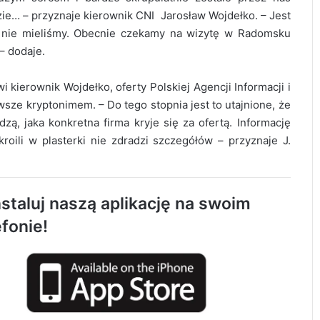
zie… – przyznaje kierownik CNI Jarosław Wojdełko. – Jest
ty nie mieliśmy. Obecnie czekamy na wizytę w Radomsku
– dodaje.
 kierownik Wojdełko, oferty Polskiej Agencji Informacji i
sze kryptonimem. – Do tego stopnia jest to utajnione, że
ą, jaka konkretna firma kryje się za ofertą. Informację
roili w plasterki nie zdradzi szczegółów – przyznaje J.
Radomsko oddało hołd bohaterom
staluj naszą aplikację na swoim
Powstania Warszawskiego
efonie!
AQUARA świętuje 5. urodziny. Będą
atrakcje dla całych rodzin