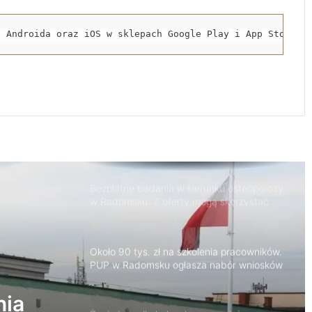
1 sierpnia o godzinie „W” zawyją syreny w
Radomsku
a Androida oraz iOS w sklepach Google Play i App Store.
Zakończył się drugi etap rozbudowy strefy
inwestycyjnej w Radomsku
Nowy odcinek ścieżki rowerowej oddany
do użytku
Bezpłatne badania w kierunku osteoporozy
w Radomsku. Z oferty mogą skorzystać
seniorzy
Około 90 tys. zł na szkolenia pracowników.
PUP w Radomsku ogłasza nabór wniosków
nia