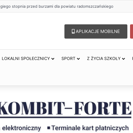
zł na szkolenia pracowników. PUP w Radomsku ogłasza nabór wniosków
APLIKACJE MOBILNE
LOKALNI SPOŁECZNICY
SPORT
Z ŻYCIA SZKOŁY