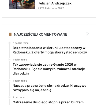
Felicjan Andrzejczak
29 listopada 2022
NAJCZĘŚCIEJ KOMENTOWANE
7 godzin temu
Bezpłatne badania w kierunku osteoporozy w
Radomsku. Z oferty mogą skorzystać seniorzy
1 dzień temu
Tak zapowiada się Letnie Granie 2026 w
Radomsku. Będzie muzyka, zabawa i atrakcje
dla rodzin
1 dzień temu
Naczepa przewróciła się na drodze. Kruszywo
rozsypało się na jezdnię
2 dni temu
Ostrzeżenie drugiego stopnia przed burzami