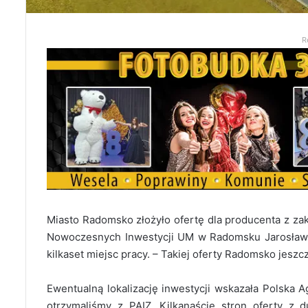
R
Miasto Radomsko złożyło ofertę dla producenta z za
Nowoczesnych Inwestycji UM w Radomsku Jarosław W
kilkaset miejsc pracy. – Takiej oferty Radomsko jeszc
Ewentualną lokalizację inwestycji wskazała Polska Ag
otrzymaliśmy z PAIZ. Kilkanaście stron oferty z 