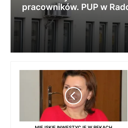
pracowników. PUP w Ra
ogłasza nabór wniosków
M
I
E
J
S
K
I
E
I
N
MIEJSKIE INWESTYCJE W RĘKACH