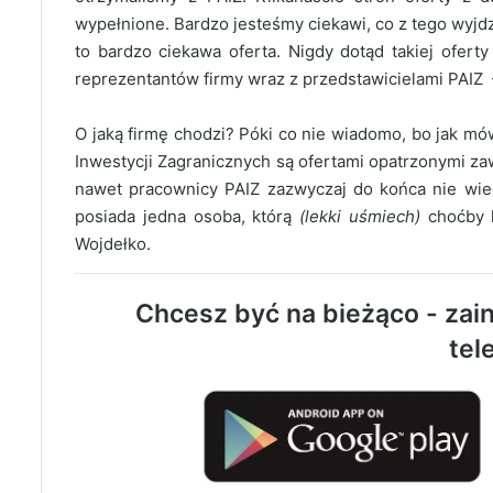
wypełnione. Bardzo jesteśmy ciekawi, co z tego wyjd
to bardzo ciekawa oferta. Nigdy dotąd takiej ofer
reprezentantów firmy wraz z przedstawicielami PAIZ 
O jaką firmę chodzi? Póki co nie wiadomo, bo jak mówi
Inwestycji Zagranicznych są ofertami opatrzonymi zaw
nawet pracownicy PAIZ zazwyczaj do końca nie wiedz
posiada jedna osoba, którą
(lekki uśmiech)
choćby k
Wojdełko.
Chcesz być na bieżąco - zain
tel