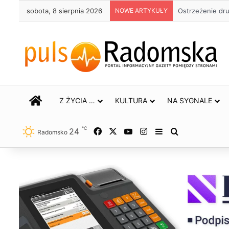
sobota, 8 sierpnia 2026
NOWE ARTYKUŁY
Około 90 tys. 
STRONA GŁÓWNA
Z ŻYCIA …
KULTURA
NA SYGNALE
℃
24
Facebook
X
YouTube
Instagram
Sidebar
Szukaj
Radomsko