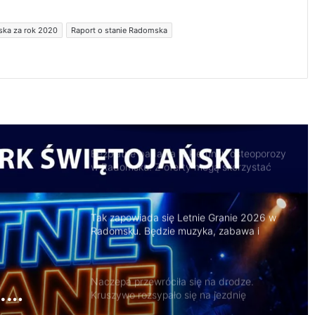
latek stracił prawo jazdy i zapłaci 4 tys. zł
ska za rok 2020
Raport o stanie Radomska
Trwa remont przejazdów kolejowych.
Zmieniły się trasy autobusów MPK w
Radomsku
Bezpłatne badania w kierunku osteoporozy
w Radomsku. Z oferty mogą skorzystać
seniorzy
Tak zapowiada się Letnie Granie 2026 w
Radomsku. Będzie muzyka, zabawa i
atrakcje dla rodzin
Naczepa przewróciła się na drodze.
Kruszywo rozsypało się na jezdnię
.