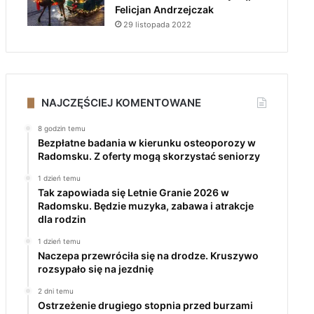
Felicjan Andrzejczak
29 listopada 2022
NAJCZĘŚCIEJ KOMENTOWANE
8 godzin temu
Bezpłatne badania w kierunku osteoporozy w
Radomsku. Z oferty mogą skorzystać seniorzy
1 dzień temu
Tak zapowiada się Letnie Granie 2026 w
Radomsku. Będzie muzyka, zabawa i atrakcje
dla rodzin
1 dzień temu
Naczepa przewróciła się na drodze. Kruszywo
rozsypało się na jezdnię
2 dni temu
Ostrzeżenie drugiego stopnia przed burzami