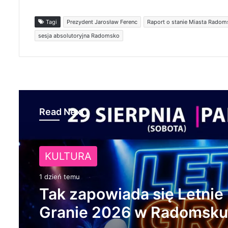
Tagi
Prezydent Jarosław Ferenc
Raport o stanie Miasta Radom
sesja absolutoryjna Radomsko
Read Next
KULTURA
NA SYGNALE
1 dzień temu
1 dzień temu
Tak zapowiada się Letnie
Granie 2026 w Radomsku