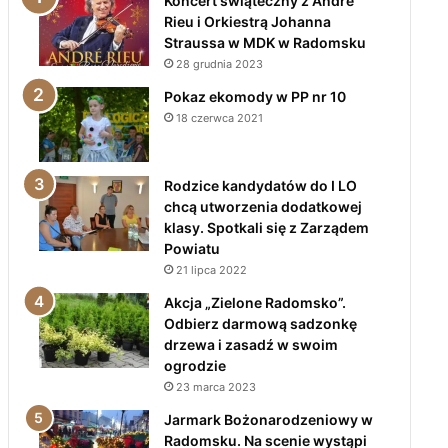
Koncert świąteczny z André
Rieu i Orkiestrą Johanna
Straussa w MDK w Radomsku
28 grudnia 2023
Pokaz ekomody w PP nr 10
18 czerwca 2021
Rodzice kandydatów do I LO
chcą utworzenia dodatkowej
klasy. Spotkali się z Zarządem
Powiatu
21 lipca 2022
Akcja „Zielone Radomsko”.
Odbierz darmową sadzonkę
drzewa i zasadź w swoim
ogrodzie
23 marca 2023
Jarmark Bożonarodzeniowy w
Radomsku. Na scenie wystąpi