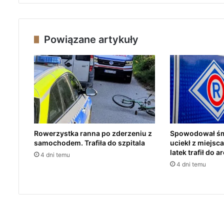
z
O
r
k
Powiązane artykuły
i
e
s
t
r
ą
K
a
m
Rowerzystka ranna po zderzeniu z
Spowodował śmi
i
samochodem. Trafiła do szpitala
uciekł z miejsc
e
latek trafił do a
4 dni temu
ń
4 dni temu
s
k