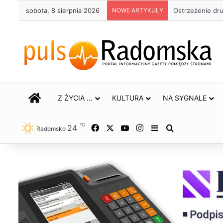
sobota, 8 sierpnia 2026
NOWE ARTYKUŁY
Około 90 tys. 
STRONA GŁÓWNA
Z ŻYCIA …
KULTURA
NA SYGNALE
℃
24
Facebook
X
YouTube
Instagram
Sidebar
Szukaj
Radomsko