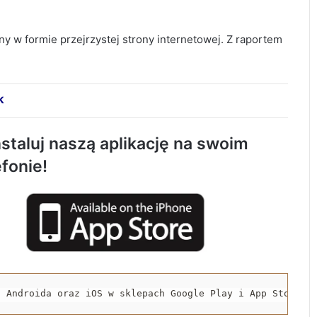
ny w formie przejrzystej strony internetowej. Z raportem
k
Tragiczny wypadek w Kobielach Wielkich.
Nie żyje 22-letni motocyklista
staluj naszą aplikację na swoim
efonie!
Około 90 tys. zł na szkolenia pracowników.
PUP w Radomsku ogłasza nabór wniosków
Życie bez alkoholu – lepszy wybór.
Radomsko włącza się w Miesiąc
Trzeźwości
a Androida oraz iOS w sklepach Google Play i App Store.
119 km/h w terenie zabudowanym. 37-