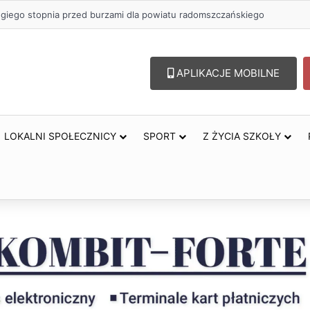
zł na szkolenia pracowników. PUP w Radomsku ogłasza nabór wniosków
APLIKACJE MOBILNE
LOKALNI SPOŁECZNICY
SPORT
Z ŻYCIA SZKOŁY