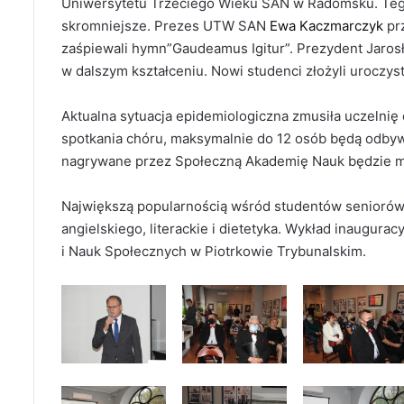
Uniwersytetu Trzeciego Wieku SAN w Radomsku. Teg
skromniejsze. Prezes UTW SAN
Ewa Kaczmarczyk
prz
zaśpiewali hymn”Gaudeamus Igitur”. Prezydent Jaros
w dalszym kształceniu. Nowi studenci złożyli uroczys
Aktualna sytuacja epidemiologiczna zmusiła uczelnię
spotkania chóru, maksymalnie do 12 osób będą odbywa
nagrywane przez Społeczną Akademię Nauk będzie m
Największą popularnością wśród studentów seniorów ci
angielskiego, literackie i dietetyka. Wykład inaugura
i Nauk Społecznych w Piotrkowie Trybunalskim.