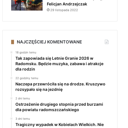
Felicjan Andrzejczak
29 listopada 2022
NAJCZĘŚCIEJ KOMENTOWANE
18 godzin temu
Tak zapowiada się Letnie Granie 2026 w
Radomsku. Będzie muzyka, zabawa i atrakcje
dla rodzin
22 godziny temu
Naczepa przewróciła się na drodze. Kruszywo
rozsypało się na jezdnię
2 dni temu
Ostrzeżenie drugiego stopnia przed burzami
dla powiatu radomszczańskiego
3 dni temu
Tragiczny wypadek w Kobielach Wielkich. Nie