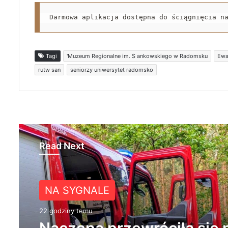
Darmowa aplikacja dostępna do ściągnięcia n
Tagi
'Muzeum Regionalne im. S ankowskiego w Radomsku
Ewa
rutw san
seniorzy uniwersytet radomsko
Read Next
NA SYGNALE
22 godziny temu
Naczepa przewróciła się 