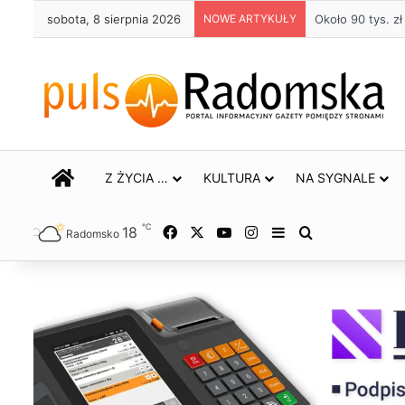
sobota, 8 sierpnia 2026
NOWE ARTYKUŁY
Około 90 tys. 
STRONA GŁÓWNA
Z ŻYCIA …
KULTURA
NA SYGNALE
℃
18
Facebook
X
YouTube
Instagram
Sidebar
Szukaj
Radomsko