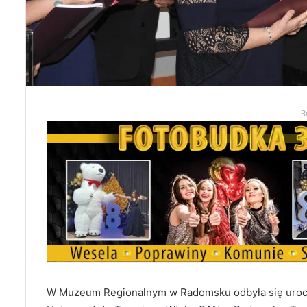
R
W Muzeum Regionalnym w Radomsku odbyła się urocz