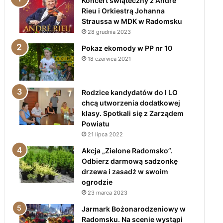
Koncert świąteczny z André
Rieu i Orkiestrą Johanna
Straussa w MDK w Radomsku
28 grudnia 2023
Pokaz ekomody w PP nr 10
18 czerwca 2021
Rodzice kandydatów do I LO
chcą utworzenia dodatkowej
klasy. Spotkali się z Zarządem
Powiatu
21 lipca 2022
Akcja „Zielone Radomsko”.
Odbierz darmową sadzonkę
drzewa i zasadź w swoim
ogrodzie
23 marca 2023
Jarmark Bożonarodzeniowy w
Radomsku. Na scenie wystąpi