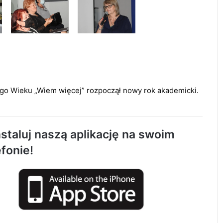
go Wieku „Wiem więcej” rozpoczął nowy rok akademicki.
staluj naszą aplikację na swoim
Około 90 tys. zł na szkolenia pracowników.
efonie!
PUP w Radomsku ogłasza nabór wniosków
Życie bez alkoholu – lepszy wybór.
Radomsko włącza się w Miesiąc
Trzeźwości