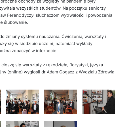
oroczne obchody ze względy na pandemię były
ywitała wszystkich studentów. Na początku seniorzy
ław Ferenc życzył słuchaczom wytrwałości i powodzenia
te ślubowanie.
 do zmiany systemu nauczania. Ćwiczenia, warsztaty i
ły się w siedzibie uczelni, natomiast wykłady
ożna zobaczyć w internecie.
eszą się warsztaty z rękodzieła, florystyki, języka
cyjny (online) wygłosił dr Adam Gogacz z Wydziału Zdrowia