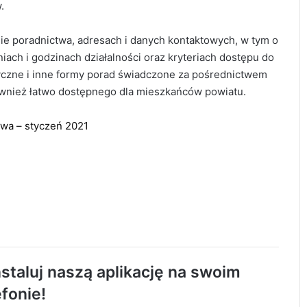
.
ie poradnictwa, adresach i danych kontaktowych, w tym o
iach i godzinach działalności oraz kryteriach dostępu do
atyczne i inne formy porad świadczone za pośrednictwem
również łatwo dostępnego dla mieszkańców powiatu.
twa – styczeń 2021
Około 90 tys. zł na szkolenia pracowników.
PUP w Radomsku ogłasza nabór wniosków
staluj naszą aplikację na swoim
efonie!
Życie bez alkoholu – lepszy wybór.