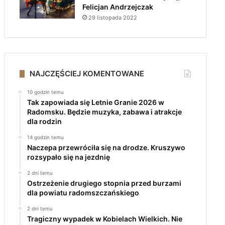
Felicjan Andrzejczak
29 listopada 2022
NAJCZĘŚCIEJ KOMENTOWANE
10 godzin temu
Tak zapowiada się Letnie Granie 2026 w
Radomsku. Będzie muzyka, zabawa i atrakcje
dla rodzin
14 godzin temu
Naczepa przewróciła się na drodze. Kruszywo
rozsypało się na jezdnię
2 dni temu
Ostrzeżenie drugiego stopnia przed burzami
dla powiatu radomszczańskiego
2 dni temu
Tragiczny wypadek w Kobielach Wielkich. Nie