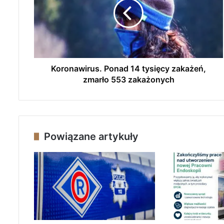
o
n
a
w
i
r
u
Koronawirus. Ponad 14 tysięcy zakażeń,
s
zmarło 553 zakażonych
.
P
o
n
a
Powiązane artykuły
d
1
4
t
y
s
i
ę