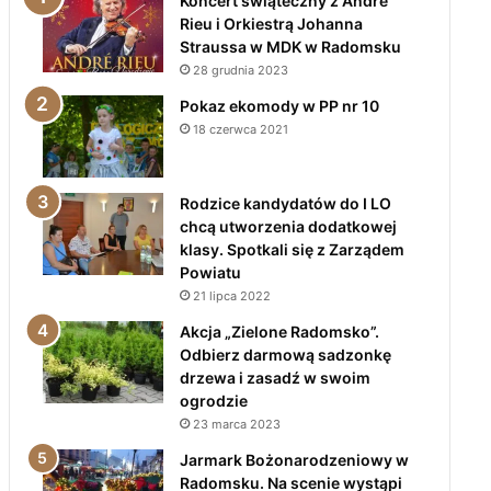
Koncert świąteczny z André
Rieu i Orkiestrą Johanna
Straussa w MDK w Radomsku
28 grudnia 2023
Pokaz ekomody w PP nr 10
18 czerwca 2021
Rodzice kandydatów do I LO
chcą utworzenia dodatkowej
klasy. Spotkali się z Zarządem
Powiatu
21 lipca 2022
Akcja „Zielone Radomsko”.
Odbierz darmową sadzonkę
drzewa i zasadź w swoim
ogrodzie
23 marca 2023
Jarmark Bożonarodzeniowy w
Radomsku. Na scenie wystąpi