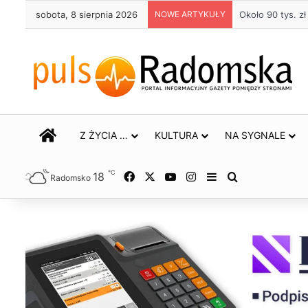
sobota, 8 sierpnia 2026
NOWE ARTYKUŁY
Życie bez alkoh
STRONA GŁÓWNA
Z ŻYCIA …
KULTURA
NA SYGNALE
℃
18
Facebook
X
YouTube
Instagram
Sidebar
Szukaj
Radomsko