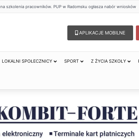
olu – lepszy wybór. Radomsko włącza się w Miesiąc Trzeźwości
APLIKACJE MOBILNE
LOKALNI SPOŁECZNICY
SPORT
Z ŻYCIA SZKOŁY