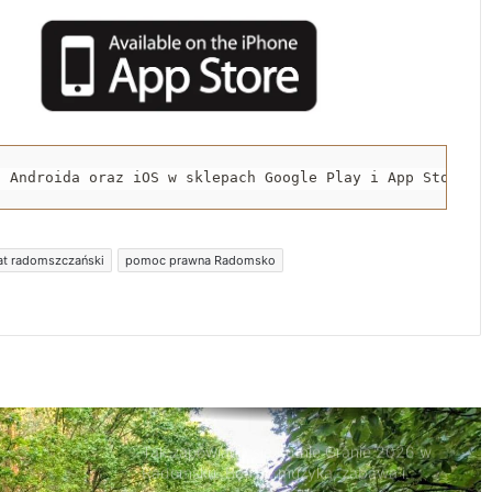
Radomsko włącza się w Miesiąc
Trzeźwości
119 km/h w terenie zabudowanym. 37-
latek stracił prawo jazdy i zapłaci 4 tys. zł
a Androida oraz iOS w sklepach Google Play i App Store.
Trwa remont przejazdów kolejowych.
Zmieniły się trasy autobusów MPK w
Radomsku
t radomszczański
pomoc prawna Radomsko
Rowerzystka ranna po zderzeniu z
samochodem. Trafiła do szpitala
Tak zapowiada się Letnie Granie 2026 w
Radomsku. Będzie muzyka, zabawa i
atrakcje dla rodzin
Naczepa przewróciła się na drodze.