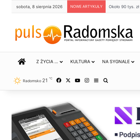
sobota, 8 sierpnia 2026
NOWE ARTYKUŁY
Około 90 tys. 
STRONA GŁÓWNA
Z ŻYCIA …
KULTURA
NA SYGNALE
℃
21
Facebook
X
YouTube
Instagram
Sidebar
Szukaj
Radomsko