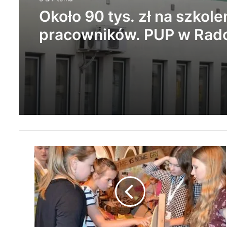
Życie bez alkoholu – leps
wybór. Radomsko włącza 
Miesiąc Trzeźwości
R
A
D
O
M
S
Z
C