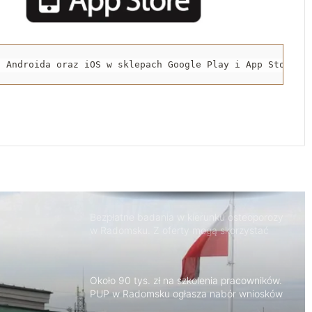
Zakończył się drugi etap rozbudowy strefy
inwestycyjnej w Radomsku
a Androida oraz iOS w sklepach Google Play i App Store.
Nowy odcinek ścieżki rowerowej oddany
do użytku
Bezpłatne badania w kierunku osteoporozy
w Radomsku. Z oferty mogą skorzystać
seniorzy
Około 90 tys. zł na szkolenia pracowników.
PUP w Radomsku ogłasza nabór wniosków
Życie bez alkoholu – lepszy wybór.
Radomsko włącza się w Miesiąc
Trzeźwości