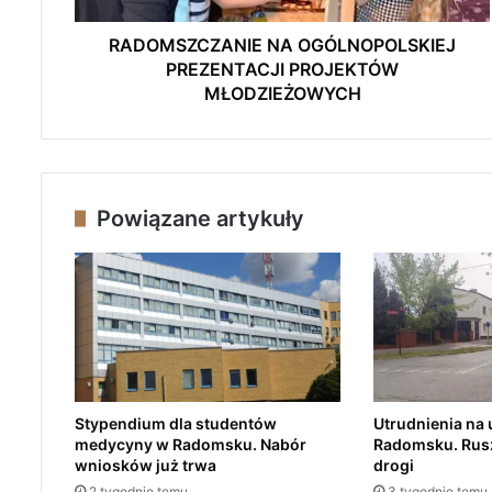
Z
A
RADOMSZCZANIE NA OGÓLNOPOLSKIEJ
N
PREZENTACJI PROJEKTÓW
I
MŁODZIEŻOWYCH
E
N
A
O
G
Powiązane artykuły
Ó
L
N
O
P
O
L
S
K
Stypendium dla studentów
Utrudnienia na 
I
medycyny w Radomsku. Nabór
Radomsku. Rus
E
wniosków już trwa
drogi
J
2 tygodnie temu
3 tygodnie temu