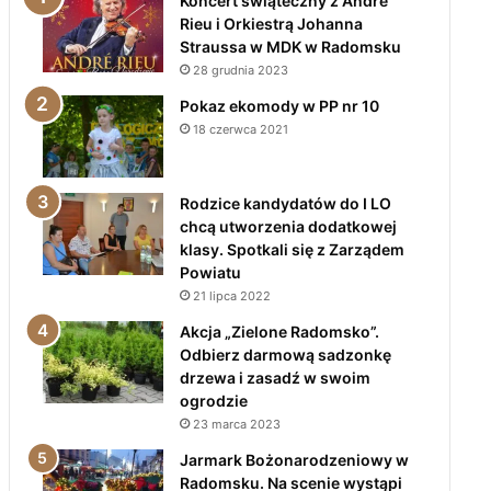
Koncert świąteczny z André
Rieu i Orkiestrą Johanna
Straussa w MDK w Radomsku
28 grudnia 2023
Pokaz ekomody w PP nr 10
18 czerwca 2021
Rodzice kandydatów do I LO
chcą utworzenia dodatkowej
klasy. Spotkali się z Zarządem
Powiatu
21 lipca 2022
Akcja „Zielone Radomsko”.
Odbierz darmową sadzonkę
drzewa i zasadź w swoim
ogrodzie
23 marca 2023
Jarmark Bożonarodzeniowy w
Radomsku. Na scenie wystąpi