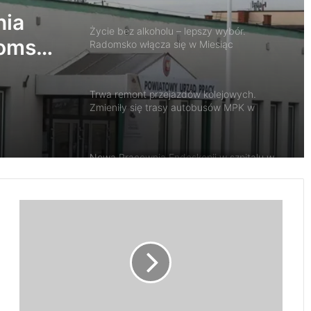
zy
Trwa remont przejazdów kolejowych.
się w
Zmieniły się trasy autobusów MPK w
Radomsku
Nowa Pracownia Endoskopii w szpitalu w
Radomsku. Będą wykonywane
zaawansowane badania i zabiegi
Radomsko oddało hołd bohaterom
Powstania Warszawskiego
K
AQUARA świętuje 5. urodziny. Będą
S
atrakcje dla całych rodzin
I
Ą
D
Z
1 sierpnia o godzinie „W” zawyją syreny w
Ł
Radomsku
A