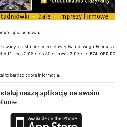
neurologię udarową.
blikowany na stronie internetowej Narodowego Funduszu
 od 1 lipca 2016 r. do 30 czerwca 2017 r. to
574, 080,00
Radomsko oddało hołd bohaterom
Powstania Warszawskiego
tal to bardzo dobra informacja.
AQUARA świętuje 5. urodziny. Będą
staluj naszą aplikację na swoim
atrakcje dla całych rodzin
efonie!
1 sierpnia o godzinie „W” zawyją syreny w
Radomsku