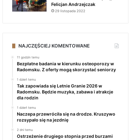
Felicjan Andrzejczak
29 listopada 2022
NAJCZĘŚCIEJ KOMENTOWANE
11 godzin temu
Bezpłatne badania w kierunku osteoporozy w
Radomsku. Z oferty mogą skorzystać seniorzy
1 dzień temu
Tak zapowiada się Letnie Granie 2026 w
Radomsku. Będzie muzyka, zabawa i atrakcje
dla rodzin
1 dzień temu
Naczepa przewróciła się na drodze. Kruszywo
rozsypało się na jezdnię
2 dni temu
Ostrzeżenie drugiego stopnia przed burzami