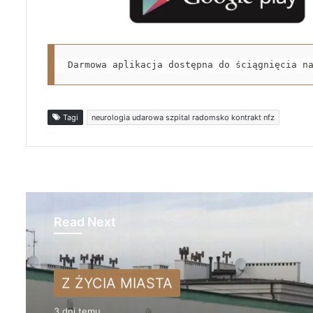
Darmowa aplikacja dostępna do ściągnięcia n
Tagi
neurologia udarowa szpital radomsko kontrakt nfz
Read Next
Z ŻYCIA MIASTA
3 dni temu