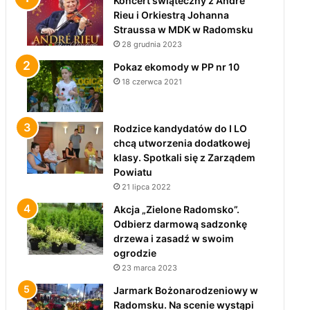
Koncert świąteczny z André
Rieu i Orkiestrą Johanna
Straussa w MDK w Radomsku
28 grudnia 2023
Pokaz ekomody w PP nr 10
18 czerwca 2021
Rodzice kandydatów do I LO
chcą utworzenia dodatkowej
klasy. Spotkali się z Zarządem
Powiatu
21 lipca 2022
Akcja „Zielone Radomsko”.
Odbierz darmową sadzonkę
drzewa i zasadź w swoim
ogrodzie
23 marca 2023
Jarmark Bożonarodzeniowy w
Radomsku. Na scenie wystąpi