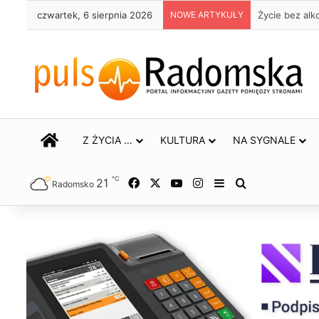
czwartek, 6 sierpnia 2026
NOWE ARTYKUŁY
Życie bez alk
STRONA GŁÓWNA
Z ŻYCIA …
KULTURA
NA SYGNALE
℃
21
Facebook
X
YouTube
Instagram
Sidebar
Szukaj
Radomsko