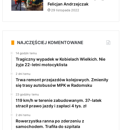
Felicjan Andrzejczak
29 listopada 2022
NAJCZĘŚCIEJ KOMENTOWANE
14 godzin temu
Tragiczny wypadek w Kobielach Wielkich. Nie
żyje 22-letni motocyklista
2 dni temu
Trwa remont przejazdów kolejowych. Zmieniły
się trasy autobusów MPK w Radomsku
23 godziny temu
119 km/h w terenie zabudowanym. 37-latek
stracił prawo jazdy i zapłaci 4 tys. zł
2 dni temu
Rowerzystka ranna po zderzeniu z
samochodem. Trafiła do szpitala