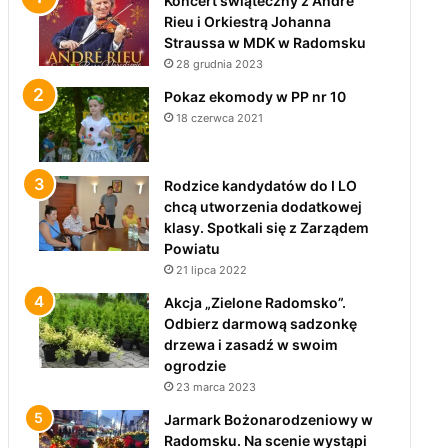
Koncert świąteczny z André
Rieu i Orkiestrą Johanna
Straussa w MDK w Radomsku
28 grudnia 2023
Pokaz ekomody w PP nr 10
18 czerwca 2021
Rodzice kandydatów do I LO
chcą utworzenia dodatkowej
klasy. Spotkali się z Zarządem
Powiatu
21 lipca 2022
Akcja „Zielone Radomsko”.
Odbierz darmową sadzonkę
drzewa i zasadź w swoim
ogrodzie
23 marca 2023
Jarmark Bożonarodzeniowy w
Radomsku. Na scenie wystąpi