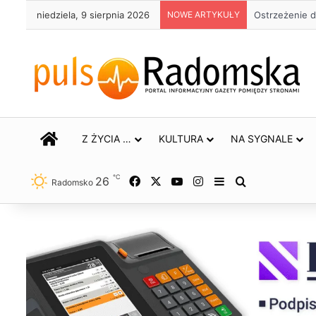
niedziela, 9 sierpnia 2026
NOWE ARTYKUŁY
Ostrzeżenie d
STRONA GŁÓWNA
Z ŻYCIA …
KULTURA
NA SYGNALE
℃
26
Facebook
X
YouTube
Instagram
Sidebar
Szukaj
Radomsko