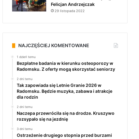
Felicjan Andrzejczak
29 listopada 2022
NAJCZĘŚCIEJ KOMENTOWANE
1 dzień temu
Bezpłatne badania w kierunku osteoporozy w
Radomsku. Z oferty mogą skorzystać seniorzy
2 dni temu
Tak zapowiada się Letnie Granie 2026 w
Radomsku. Będzie muzyka, zabawa i atrakcje
dla rodzin
2 dni temu
Naczepa przewróciła się na drodze. Kruszywo
rozsypało się na jezdnię
3 dni temu
Ostrzeżenie drugiego stopnia przed burzami