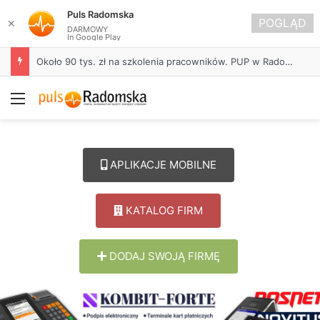
Puls Radomska
POGLĄD
✕
DARMOWY
In Google Play
Około 90 tys. zł na szkolenia pracowników. PUP w Radomsku ogłasza nabór wniosków
Menu
APLIKACJE MOBILNE
KATALOG FIRM
DODAJ SWOJĄ FIRMĘ