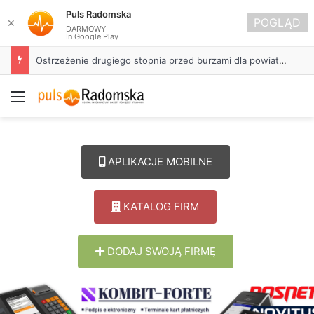
Puls Radomska
POGLĄD
✕
DARMOWY
In Google Play
Ostrzeżenie drugiego stopnia przed burzami dla powiatu radomszczańskiego
Menu
APLIKACJE MOBILNE
KATALOG FIRM
DODAJ SWOJĄ FIRMĘ