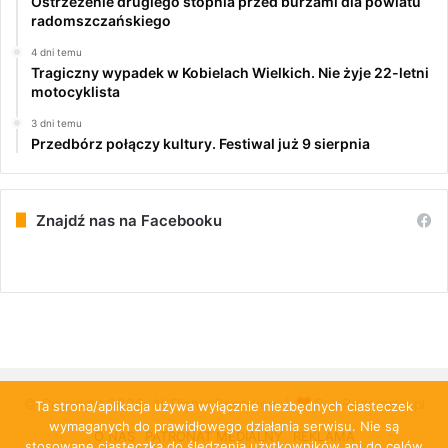
Ostrzeżenie drugiego stopnia przed burzami dla powiatu
radomszczańskiego
4 dni temu
Tragiczny wypadek w Kobielach Wielkich. Nie żyje 22-letni
motocyklista
3 dni temu
Przedbórz połączy kultury. Festiwal już 9 sierpnia
Znajdź nas na Facebooku
© Copyright 2026, All Rights Reserved |
PulsRadomska.pl
Ta strona/aplikacja używa wyłącznie niezbędnych ciasteczek
wymaganych do prawidłowego działania serwisu. Nie są
O NAS
PATRONAT MEDIALNY
REKLAMA
stosowane ciasteczka do śledzenia użytkowników ani do celów