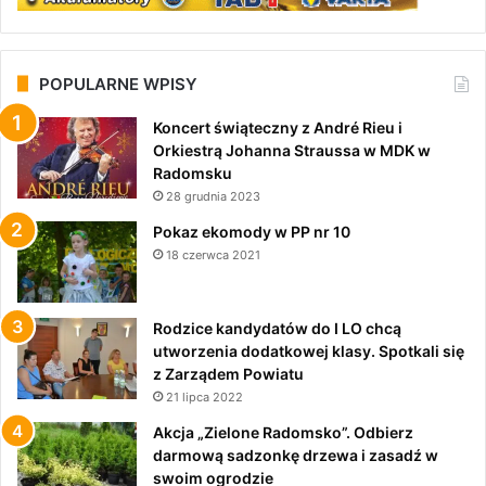
POPULARNE WPISY
Koncert świąteczny z André Rieu i
Orkiestrą Johanna Straussa w MDK w
Radomsku
28 grudnia 2023
Pokaz ekomody w PP nr 10
18 czerwca 2021
Rodzice kandydatów do I LO chcą
utworzenia dodatkowej klasy. Spotkali się
z Zarządem Powiatu
21 lipca 2022
Akcja „Zielone Radomsko”. Odbierz
darmową sadzonkę drzewa i zasadź w
swoim ogrodzie