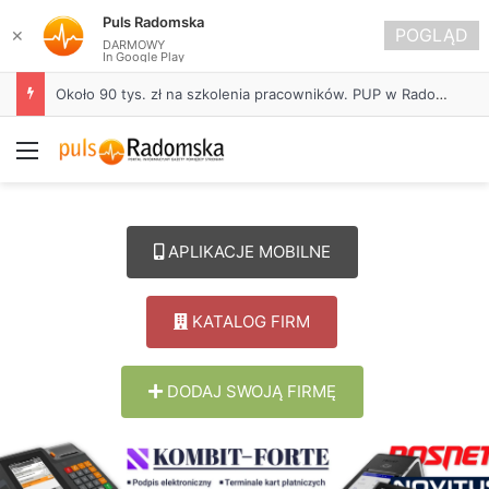
Puls Radomska
POGLĄD
✕
DARMOWY
In Google Play
Około 90 tys. zł na szkolenia pracowników. PUP w Radomsku ogłasza nabór wniosków
Menu
APLIKACJE MOBILNE
KATALOG FIRM
DODAJ SWOJĄ FIRMĘ