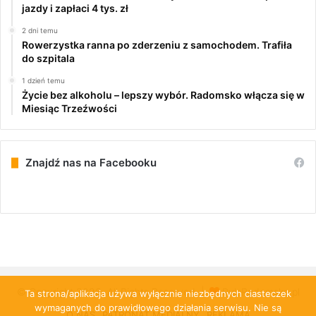
jazdy i zapłaci 4 tys. zł
2 dni temu
Rowerzystka ranna po zderzeniu z samochodem. Trafiła
do szpitala
1 dzień temu
Życie bez alkoholu – lepszy wybór. Radomsko włącza się w
Miesiąc Trzeźwości
Znajdź nas na Facebooku
© Copyright 2026, All Rights Reserved |
PulsRadomska.pl
Ta strona/aplikacja używa wyłącznie niezbędnych ciasteczek
wymaganych do prawidłowego działania serwisu. Nie są
O NAS
PATRONAT MEDIALNY
REKLAMA