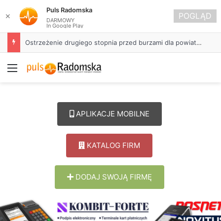
Puls Radomska
POGLĄD
✕
DARMOWY
In Google Play
Ostrzeżenie drugiego stopnia przed burzami dla powiatu radomszczańskiego
Menu
APLIKACJE MOBILNE
KATALOG FIRM
DODAJ SWOJĄ FIRMĘ