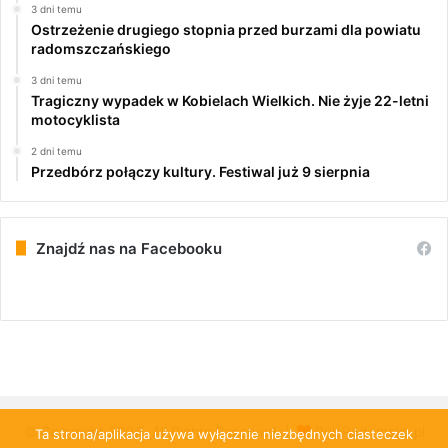
3 dni temu
Ostrzeżenie drugiego stopnia przed burzami dla powiatu
radomszczańskiego
3 dni temu
Tragiczny wypadek w Kobielach Wielkich. Nie żyje 22-letni
motocyklista
2 dni temu
Przedbórz połączy kultury. Festiwal już 9 sierpnia
Znajdź nas na Facebooku
© Copyright 2026, All Rights Reserved |
PulsRadomska.pl
Ta strona/aplikacja używa wyłącznie niezbędnych ciasteczek