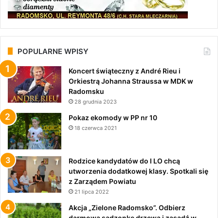
POPULARNE WPISY
Koncert świąteczny z André Rieu i
Orkiestrą Johanna Straussa w MDK w
Radomsku
28 grudnia 2023
Pokaz ekomody w PP nr 10
18 czerwca 2021
Rodzice kandydatów do I LO chcą
utworzenia dodatkowej klasy. Spotkali się
z Zarządem Powiatu
21 lipca 2022
Akcja „Zielone Radomsko”. Odbierz
darmową sadzonkę drzewa i zasadź w