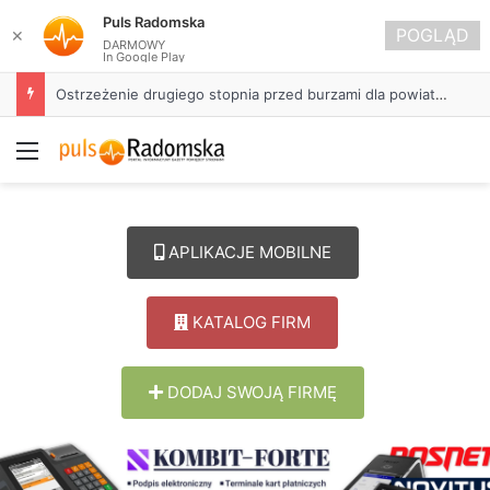
Puls Radomska
POGLĄD
✕
DARMOWY
In Google Play
Ostrzeżenie drugiego stopnia przed burzami dla powiatu radomszczańskiego
Menu
APLIKACJE MOBILNE
KATALOG FIRM
DODAJ SWOJĄ FIRMĘ