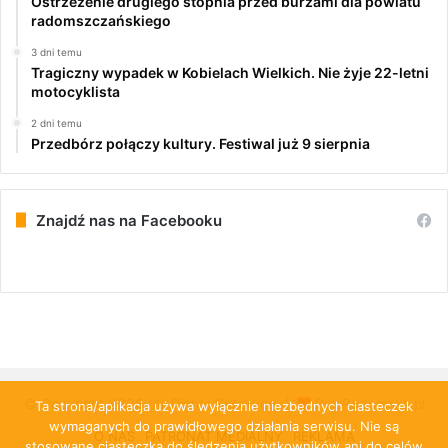
Ostrzeżenie drugiego stopnia przed burzami dla powiatu
radomszczańskiego
3 dni temu
Tragiczny wypadek w Kobielach Wielkich. Nie żyje 22-letni
motocyklista
2 dni temu
Przedbórz połączy kultury. Festiwal już 9 sierpnia
Znajdź nas na Facebooku
© Copyright 2026, All Rights Reserved |
PulsRadomska.pl
Ta strona/aplikacja używa wyłącznie niezbędnych ciasteczek
wymaganych do prawidłowego działania serwisu. Nie są
O NAS
PATRONAT MEDIALNY
REKLAMA
stosowane ciasteczka do śledzenia użytkowników ani do celów