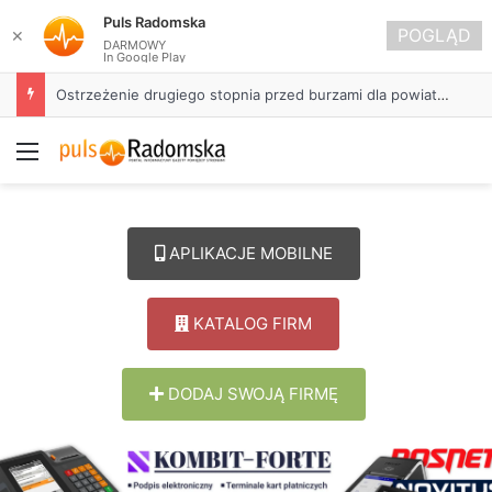
Puls Radomska
POGLĄD
✕
DARMOWY
In Google Play
Ostrzeżenie drugiego stopnia przed burzami dla powiatu radomszczańskiego
Menu
APLIKACJE MOBILNE
KATALOG FIRM
DODAJ SWOJĄ FIRMĘ