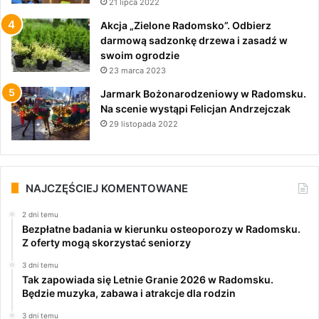
21 lipca 2022
Akcja „Zielone Radomsko”. Odbierz
darmową sadzonkę drzewa i zasadź w
swoim ogrodzie
23 marca 2023
Jarmark Bożonarodzeniowy w Radomsku.
Na scenie wystąpi Felicjan Andrzejczak
29 listopada 2022
NAJCZĘŚCIEJ KOMENTOWANE
2 dni temu
Bezpłatne badania w kierunku osteoporozy w Radomsku.
Z oferty mogą skorzystać seniorzy
3 dni temu
Tak zapowiada się Letnie Granie 2026 w Radomsku.
Będzie muzyka, zabawa i atrakcje dla rodzin
3 dni temu