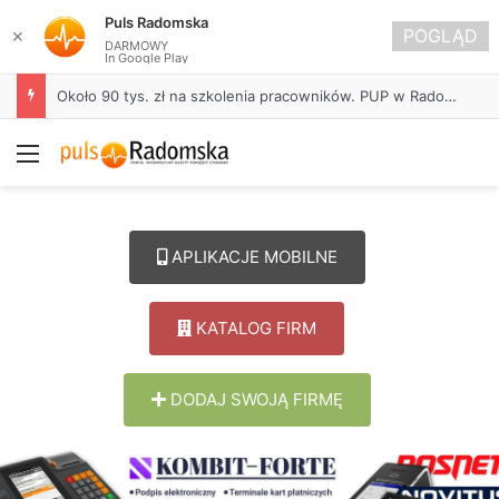
Puls Radomska
POGLĄD
✕
DARMOWY
In Google Play
Około 90 tys. zł na szkolenia pracowników. PUP w Radomsku ogłasza nabór wniosków
Menu
APLIKACJE MOBILNE
KATALOG FIRM
DODAJ SWOJĄ FIRMĘ