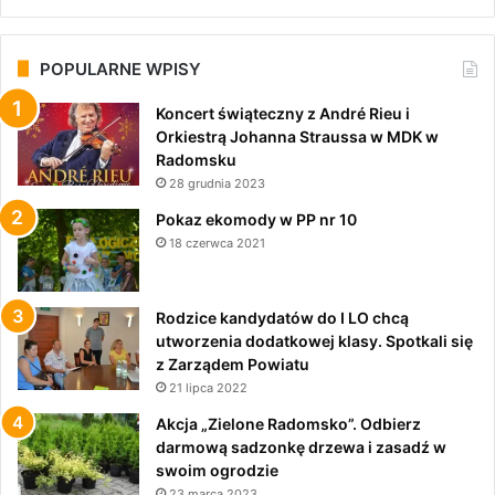
POPULARNE WPISY
Koncert świąteczny z André Rieu i
Orkiestrą Johanna Straussa w MDK w
Radomsku
28 grudnia 2023
Pokaz ekomody w PP nr 10
18 czerwca 2021
Rodzice kandydatów do I LO chcą
utworzenia dodatkowej klasy. Spotkali się
z Zarządem Powiatu
21 lipca 2022
Akcja „Zielone Radomsko”. Odbierz
darmową sadzonkę drzewa i zasadź w
swoim ogrodzie
23 marca 2023