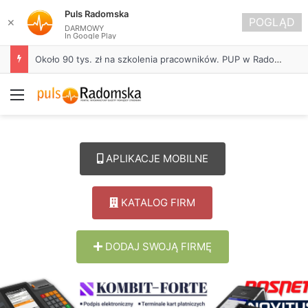
Puls Radomska
POGLĄD
✕
DARMOWY
In Google Play
Około 90 tys. zł na szkolenia pracowników. PUP w Radomsku ogłasza nabór wniosków
Menu
APLIKACJE MOBILNE
KATALOG FIRM
DODAJ SWOJĄ FIRMĘ