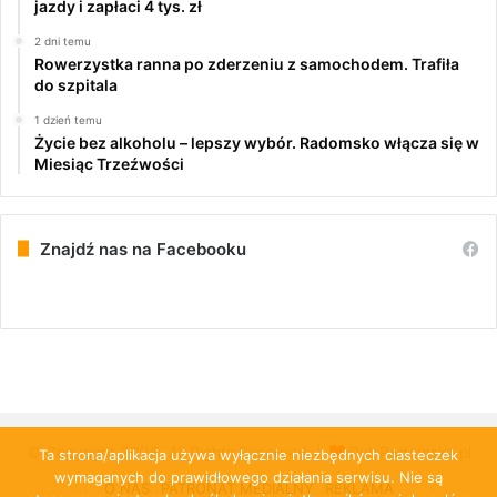
jazdy i zapłaci 4 tys. zł
2 dni temu
Rowerzystka ranna po zderzeniu z samochodem. Trafiła
do szpitala
1 dzień temu
Życie bez alkoholu – lepszy wybór. Radomsko włącza się w
Miesiąc Trzeźwości
Znajdź nas na Facebooku
© Copyright 2026, All Rights Reserved |
PulsRadomska.pl
Ta strona/aplikacja używa wyłącznie niezbędnych ciasteczek
wymaganych do prawidłowego działania serwisu. Nie są
O NAS
PATRONAT MEDIALNY
REKLAMA