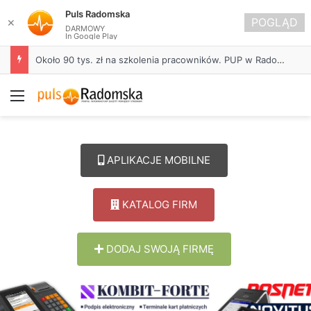
Puls Radomska
POGLĄD
✕
DARMOWY
In Google Play
Życie bez alkoholu – lepszy wybór. Radomsko włącza się w Miesiąc Trzeźwości
Menu
APLIKACJE MOBILNE
KATALOG FIRM
DODAJ SWOJĄ FIRMĘ