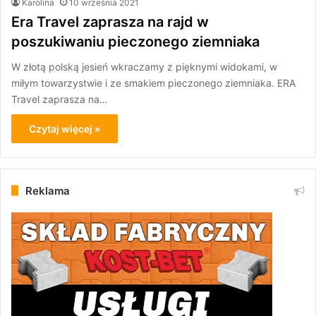
Karolina
10 września 2021
Era Travel zaprasza na rajd w
poszukiwaniu pieczonego ziemniaka
W złotą polską jesień wkraczamy z pięknymi widokami, w
miłym towarzystwie i ze smakiem pieczonego ziemniaka. ERA
Travel zaprasza na…
Czytaj więcej »
Reklama