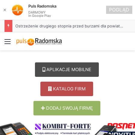
Puls Radomska
POGLĄD
✕
DARMOWY
In Google Play
Ostrzeżenie drugiego stopnia przed burzami dla powiatu radomszczańskiego
Menu
APLIKACJE MOBILNE
KATALOG FIRM
DODAJ SWOJĄ FIRMĘ