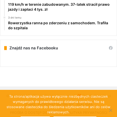
119 km/h w terenie zabudowanym. 37-latek stracił prawo
jazdy i zapłaci 4 tys. zł
3 dni temu
Rowerzystka ranna po zderzeniu z samochodem. Trafiła
do szpitala
Znajdź nas na Facebooku
© Copyright 2026, All Rights Reserved |
PulsRadomska.pl
Ta strona/aplikacja używa wyłącznie niezbędnych ciasteczek
wymaganych do prawidłowego działania serwisu. Nie są
O NAS
PATRONAT MEDIALNY
REKLAMA
stosowane ciasteczka do śledzenia użytkowników ani do celów
reklamowych.
PROŚBA O DOSTĘP DO DANYCH
POLITYKA PRYWATNOŚCI