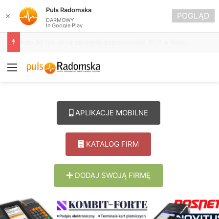
Puls Radomska
POGLĄD
✕
DARMOWY
In Google Play
Życie bez alkoholu – lepszy wybór. Radomsko włącza się w Miesiąc Trzeźwości
Menu
APLIKACJE MOBILNE
KATALOG FIRM
DODAJ SWOJĄ FIRMĘ