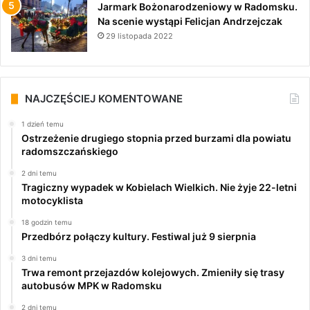
Jarmark Bożonarodzeniowy w Radomsku.
Na scenie wystąpi Felicjan Andrzejczak
29 listopada 2022
NAJCZĘŚCIEJ KOMENTOWANE
1 dzień temu
Ostrzeżenie drugiego stopnia przed burzami dla powiatu
radomszczańskiego
2 dni temu
Tragiczny wypadek w Kobielach Wielkich. Nie żyje 22-letni
motocyklista
18 godzin temu
Przedbórz połączy kultury. Festiwal już 9 sierpnia
3 dni temu
Trwa remont przejazdów kolejowych. Zmieniły się trasy
autobusów MPK w Radomsku
2 dni temu