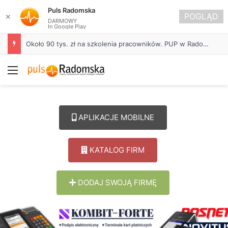
Puls Radomska
POGLĄD
✕
DARMOWY
In Google Play
Około 90 tys. zł na szkolenia pracowników. PUP w Radomsku ogłasza nabór wniosków
Menu
APLIKACJE MOBILNE
KATALOG FIRM
DODAJ SWOJĄ FIRMĘ