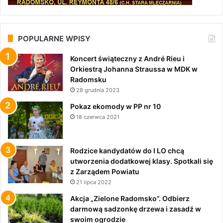
POPULARNE WPISY
Koncert świąteczny z André Rieu i
Orkiestrą Johanna Straussa w MDK w
Radomsku
28 grudnia 2023
Pokaz ekomody w PP nr 10
18 czerwca 2021
Rodzice kandydatów do I LO chcą
utworzenia dodatkowej klasy. Spotkali się
z Zarządem Powiatu
21 lipca 2022
Akcja „Zielone Radomsko”. Odbierz
darmową sadzonkę drzewa i zasadź w
swoim ogrodzie