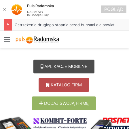
Puls Radomska
POGLĄD
✕
DARMOWY
In Google Play
Ostrzeżenie drugiego stopnia przed burzami dla powiatu radomszczańskiego
Menu
APLIKACJE MOBILNE
KATALOG FIRM
DODAJ SWOJĄ FIRMĘ