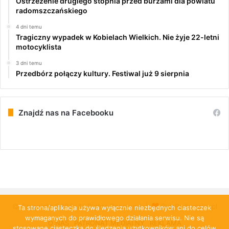
Ostrzeżenie drugiego stopnia przed burzami dla powiatu
radomszczańskiego
4 dni temu
Tragiczny wypadek w Kobielach Wielkich. Nie żyje 22-letni
motocyklista
3 dni temu
Przedbórz połączy kultury. Festiwal już 9 sierpnia
Znajdź nas na Facebooku
© Copyright 2026, All Rights Reserved |
PulsRadomska.pl
Ta strona/aplikacja używa wyłącznie niezbędnych ciasteczek
wymaganych do prawidłowego działania serwisu. Nie są
O NAS
PATRONAT MEDIALNY
REKLAMA
stosowane ciasteczka do śledzenia użytkowników ani do celów