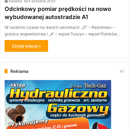
Karolina
4 września 2020
Odcinkowy pomiar prędkości na nowo
wybudowanej autostradzie A1
W ostatnim czasie na dwóch odcinkach: „D” – Radomsko –
granica województwa i „A” – węzeł Tuszyn – węzeł Piotrków…
Czytaj więcej »
Reklama