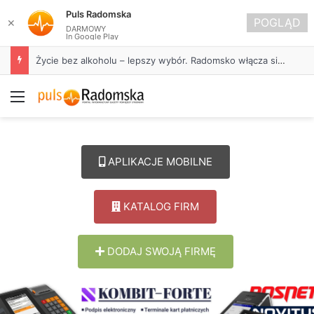
Puls Radomska
POGLĄD
✕
DARMOWY
In Google Play
Życie bez alkoholu – lepszy wybór. Radomsko włącza się w Miesiąc Trzeźwości
Menu
APLIKACJE MOBILNE
KATALOG FIRM
DODAJ SWOJĄ FIRMĘ