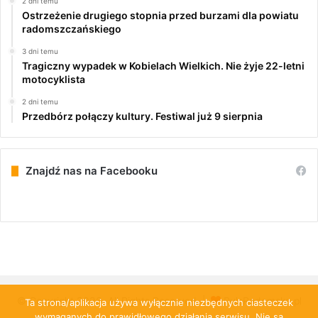
2 dni temu
Ostrzeżenie drugiego stopnia przed burzami dla powiatu
radomszczańskiego
3 dni temu
Tragiczny wypadek w Kobielach Wielkich. Nie żyje 22-letni
motocyklista
2 dni temu
Przedbórz połączy kultury. Festiwal już 9 sierpnia
Znajdź nas na Facebooku
© Copyright 2026, All Rights Reserved |
PulsRadomska.pl
Ta strona/aplikacja używa wyłącznie niezbędnych ciasteczek
wymaganych do prawidłowego działania serwisu. Nie są