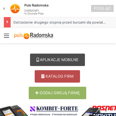
Puls Radomska
POGLĄD
✕
DARMOWY
In Google Play
Około 90 tys. zł na szkolenia pracowników. PUP w Radomsku ogłasza nabór wniosków
Menu
APLIKACJE MOBILNE
KATALOG FIRM
DODAJ SWOJĄ FIRMĘ