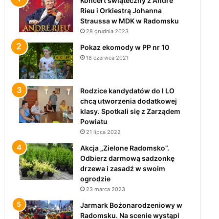
Koncert świąteczny z André
Rieu i Orkiestrą Johanna
Straussa w MDK w Radomsku
28 grudnia 2023
Pokaz ekomody w PP nr 10
18 czerwca 2021
Rodzice kandydatów do I LO
chcą utworzenia dodatkowej
klasy. Spotkali się z Zarządem
Powiatu
21 lipca 2022
Akcja „Zielone Radomsko”.
Odbierz darmową sadzonkę
drzewa i zasadź w swoim
ogrodzie
23 marca 2023
Jarmark Bożonarodzeniowy w
Radomsku. Na scenie wystąpi