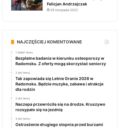
Felicjan Andrzejczak
29 listopada 2022
NAJCZĘŚCIEJ KOMENTOWANE
1 dzień temu
Bezpłatne badania w kierunku osteoporozy w
Radomsku. Z oferty mogą skorzystać seniorzy
2 dni temu
Tak zapowiada się Letnie Granie 2026 w
Radomsku. Będzie muzyka, zabawa i atrakcje
dla rodzin
2 dni temu
Naczepa przewróciła się na drodze. Kruszywo
rozsypało się na jezdnię
3 dni temu
Ostrzeżenie drugiego stopnia przed burzami