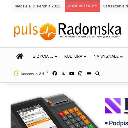
niedziela, 9 sierpnia 2026
NOWE ARTYKUŁY
Ostrzeżenie d
STRONA GŁÓWNA
Z ŻYCIA …
KULTURA
NA SYGNALE
℃
26
Facebook
X
YouTube
Instagram
Sidebar
Szukaj
Radomsko