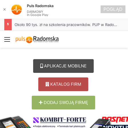
Puls Radomska
POGLĄD
✕
DARMOWY
In Google Play
Około 90 tys. zł na szkolenia pracowników. PUP w Radomsku ogłasza nabór wniosków
Menu
APLIKACJE MOBILNE
KATALOG FIRM
DODAJ SWOJĄ FIRMĘ