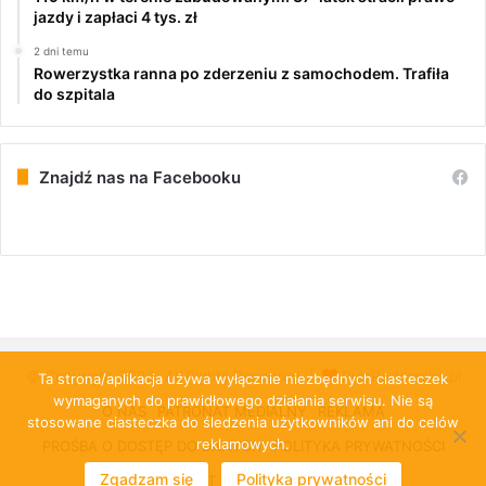
jazdy i zapłaci 4 tys. zł
2 dni temu
Rowerzystka ranna po zderzeniu z samochodem. Trafiła
do szpitala
Znajdź nas na Facebooku
© Copyright 2026, All Rights Reserved |
PulsRadomska.pl
Ta strona/aplikacja używa wyłącznie niezbędnych ciasteczek
wymaganych do prawidłowego działania serwisu. Nie są
O NAS
PATRONAT MEDIALNY
REKLAMA
stosowane ciasteczka do śledzenia użytkowników ani do celów
reklamowych.
PROŚBA O DOSTĘP DO DANYCH
POLITYKA PRYWATNOŚCI
Zgadzam się
Polityka prywatności
KONTAKT
CLOUD-KOMBIT