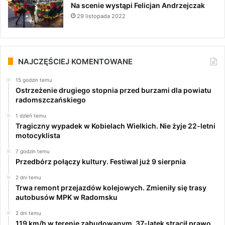
Na scenie wystąpi Felicjan Andrzejczak
29 listopada 2022
NAJCZĘŚCIEJ KOMENTOWANE
15 godzin temu
Ostrzeżenie drugiego stopnia przed burzami dla powiatu
radomszczańskiego
1 dzień temu
Tragiczny wypadek w Kobielach Wielkich. Nie żyje 22-letni
motocyklista
7 godzin temu
Przedbórz połączy kultury. Festiwal już 9 sierpnia
2 dni temu
Trwa remont przejazdów kolejowych. Zmieniły się trasy
autobusów MPK w Radomsku
2 dni temu
119 km/h w terenie zabudowanym. 37-latek stracił prawo