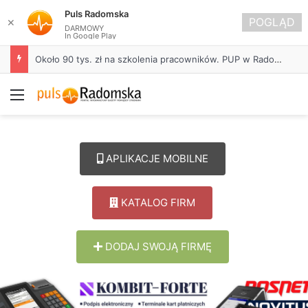
Puls Radomska
POGLĄD
✕
DARMOWY
In Google Play
Około 90 tys. zł na szkolenia pracowników. PUP w Radomsku ogłasza nabór wniosków
Menu
APLIKACJE MOBILNE
KATALOG FIRM
DODAJ SWOJĄ FIRMĘ