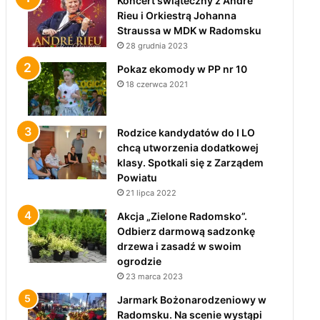
Koncert świąteczny z André
Rieu i Orkiestrą Johanna
Straussa w MDK w Radomsku
28 grudnia 2023
Pokaz ekomody w PP nr 10
18 czerwca 2021
Rodzice kandydatów do I LO
chcą utworzenia dodatkowej
klasy. Spotkali się z Zarządem
Powiatu
21 lipca 2022
Akcja „Zielone Radomsko”.
Odbierz darmową sadzonkę
drzewa i zasadź w swoim
ogrodzie
23 marca 2023
Jarmark Bożonarodzeniowy w
Radomsku. Na scenie wystąpi