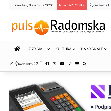
czwartek, 6 sierpnia 2026
NOWE ARTYKUŁY
Życie bez alk
STRONA GŁÓWNA
Z ŻYCIA …
KULTURA
NA SYGNALE
℃
22
Facebook
X
YouTube
Instagram
Sidebar
Szukaj
Radomsko