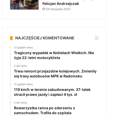
Felicjan Andrzejczak
29 listopada 2022
NAJCZĘŚCIEJ KOMENTOWANE
12 godzin temu
Tragiczny wypadek w Kobielach Wielkich. Nie
żyje 22-letni motocyklista
2 dni temu
Trwa remont przejazdów kolejowych. Zmieniły
się trasy autobusów MPK w Radomsku
21 godzin temu
119 km/h w terenie zabudowanym. 37-latek
stracił prawo jazdy i zapłaci 4 tys. zł
2 dni temu
Rowerzystka ranna po zderzeniu z
samochodem. Trafiła do szpitala