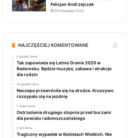
Felicjan Andrzejczak
29 listopada 2022
NAJCZĘŚCIEJ KOMENTOWANE
6 godzin temu
Tak zapowiada się Letnie Granie 2026 w
Radomsku. Będzie muzyka, zabawa i atrakcje
dla rodzin
10 godzin temu
Naczepa przewróciła się na drodze. Kruszywo
rozsypało się na jezdnię
1 dzień temu
Ostrzeżenie drugiego stopnia przed burzami
dla powiatu radomszczańskiego
2 dni temu
Tragiczny wypadek w Kobielach Wielkich. Nie