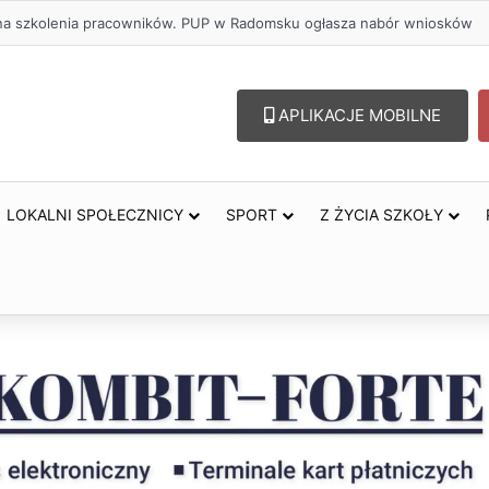
ł na szkolenia pracowników. PUP w Radomsku ogłasza nabór wniosków
APLIKACJE MOBILNE
LOKALNI SPOŁECZNICY
SPORT
Z ŻYCIA SZKOŁY