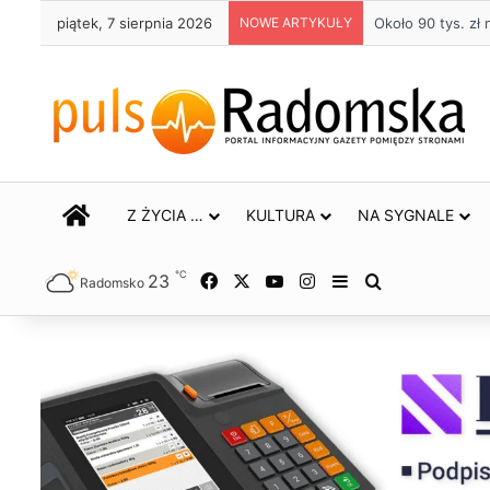
piątek, 7 sierpnia 2026
NOWE ARTYKUŁY
Około 90 tys. z
STRONA GŁÓWNA
Z ŻYCIA …
KULTURA
NA SYGNALE
℃
23
Facebook
X
YouTube
Instagram
Sidebar
Szukaj
Radomsko