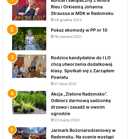
Koncert świąteczny z André
Rieu i Orkiestrą Johanna
Straussa w MDK w Radomsku
28 grudnia 2023
Pokaz ekomody w PP nr 10
18 czerwca 2021
Rodzice kandydatów do I LO
chcą utworzenia dodatkowej
klasy. Spotkali się z Zarządem
Powiatu
21 lipca 2022
Akcja „Zielone Radomsko”.
Odbierz darmową sadzonkę
drzewa i zasadź w swoim
ogrodzie
23 marca 2023
Jarmark Bożonarodzeniowy w
Radomsku. Na scenie wystąpi