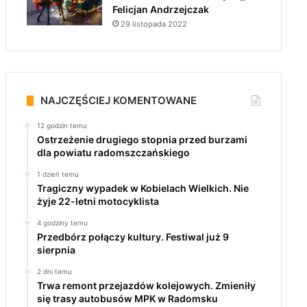
Felicjan Andrzejczak
29 listopada 2022
NAJCZĘŚCIEJ KOMENTOWANE
12 godzin temu
Ostrzeżenie drugiego stopnia przed burzami
dla powiatu radomszczańskiego
1 dzień temu
Tragiczny wypadek w Kobielach Wielkich. Nie
żyje 22-letni motocyklista
4 godziny temu
Przedbórz połączy kultury. Festiwal już 9
sierpnia
2 dni temu
Trwa remont przejazdów kolejowych. Zmieniły
się trasy autobusów MPK w Radomsku