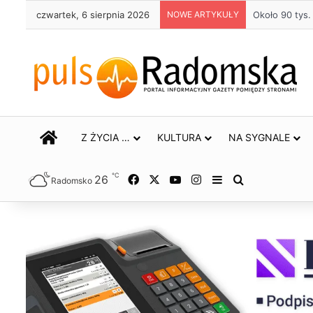
czwartek, 6 sierpnia 2026
NOWE ARTYKUŁY
Około 90 tys
STRONA GŁÓWNA
Z ŻYCIA …
KULTURA
NA SYGNALE
℃
26
Facebook
X
YouTube
Instagram
Sidebar
Szukaj
Radomsko