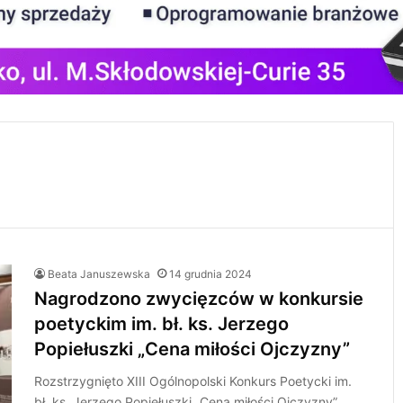
Beata Januszewska
14 grudnia 2024
Nagrodzono zwycięzców w konkursie
poetyckim im. bł. ks. Jerzego
Popiełuszki „Cena miłości Ojczyzny”
Rozstrzygnięto XIII Ogólnopolski Konkurs Poetycki im.
bł. ks. Jerzego Popiełuszki „Cena miłości Ojczyzny”.