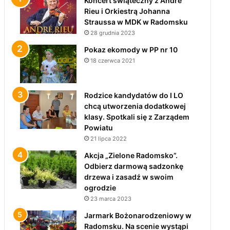
Koncert świąteczny z André
Rieu i Orkiestrą Johanna
Straussa w MDK w Radomsku
28 grudnia 2023
Pokaz ekomody w PP nr 10
18 czerwca 2021
Rodzice kandydatów do I LO
chcą utworzenia dodatkowej
klasy. Spotkali się z Zarządem
Powiatu
21 lipca 2022
Akcja „Zielone Radomsko”.
Odbierz darmową sadzonkę
drzewa i zasadź w swoim
ogrodzie
23 marca 2023
Jarmark Bożonarodzeniowy w
Radomsku. Na scenie wystąpi