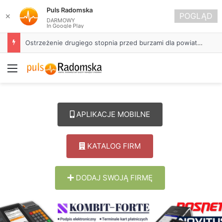
Puls Radomska
POGLĄD
✕
DARMOWY
In Google Play
Ostrzeżenie drugiego stopnia przed burzami dla powiatu radomszczańskiego
Menu
APLIKACJE MOBILNE
KATALOG FIRM
DODAJ SWOJĄ FIRMĘ