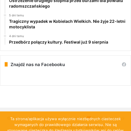
Ostrzeżenie drugiego stopnia przed burzami dla powiatu
radomszczańskiego
5 dni temu
Tragiczny wypadek w Kobielach Wielkich. Nie żyje 22-letni
motocyklista
4 dni temu
Przedbórz połączy kultury. Festiwal już 9 sierpnia
Znajdź nas na Facebooku
© Copyright 2026, All Rights Reserved |
PulsRadomska.pl
Ta strona/aplikacja używa wyłącznie niezbędnych ciasteczek
wymaganych do prawidłowego działania serwisu. Nie są
O NAS
PATRONAT MEDIALNY
REKLAMA
stosowane ciasteczka do śledzenia użytkowników ani do celów