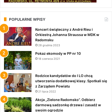
POPULARNE WPISY
Koncert świąteczny z André Rieu i
Orkiestrą Johanna Straussa w MDK w
Radomsku
28 grudnia 2023
Pokaz ekomody w PP nr 10
18 czerwca 2021
Rodzice kandydatów do I LO chcą
utworzenia dodatkowej klasy. Spotkali się
z Zarządem Powiatu
21 lipca 2022
Akcja „Zielone Radomsko”. Odbierz
darmową sadzonkę drzewa i zasadź w
swoim ogrodzie