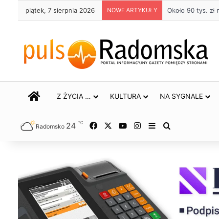
piątek, 7 sierpnia 2026
NOWE ARTYKUŁY
Około 90 tys. z
STRONA GŁÓWNA
Z ŻYCIA …
KULTURA
NA SYGNALE
℃
24
Facebook
X
YouTube
Instagram
Sidebar
Szukaj
Radomsko