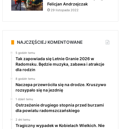
Felicjan Andrzejczak
29 listopada 2022
NAJCZĘŚCIEJ KOMENTOWANE
5 godzin temu
Tak zapowiada się Letnie Granie 2026 w
Radomsku. Będzie muzyka, zabawa i atrakcje
dla rodzin
8 godzin temu
Naczepa przewróciła się na drodze. Kruszywo
rozsypało się na jezdnię
1 dzień temu
Ostrzeżenie drugiego stopnia przed burzami
dla powiatu radomszczańskiego
2 dni temu
Tragiczny wypadek w Kobielach Wielkich. Nie