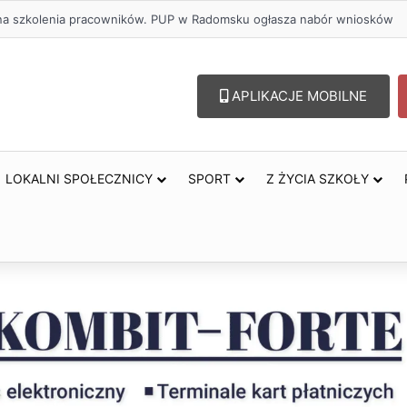
ł na szkolenia pracowników. PUP w Radomsku ogłasza nabór wniosków
APLIKACJE MOBILNE
LOKALNI SPOŁECZNICY
SPORT
Z ŻYCIA SZKOŁY