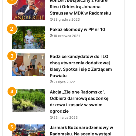
Koncert świąteczny z André
Rieu i Orkiestrą Johanna
Straussa w MDK w Radomsku
28 grudnia 2023
Pokaz ekomody w PP nr 10
18 czerwca 2021
Rodzice kandydatów do I LO
chcą utworzenia dodatkowej
klasy. Spotkali się z Zarządem
Powiatu
21 lipca 2022
Akcja „Zielone Radomsko”.
Odbierz darmową sadzonkę
drzewa i zasadź w swoim
ogrodzie
23 marca 2023
Jarmark Bożonarodzeniowy w
Radomsku. Na scenie wystąpi