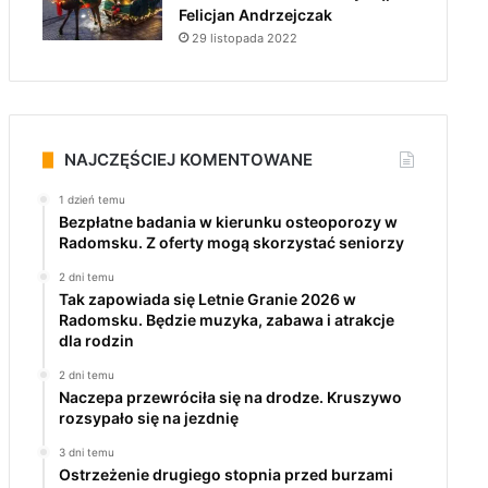
Felicjan Andrzejczak
29 listopada 2022
NAJCZĘŚCIEJ KOMENTOWANE
1 dzień temu
Bezpłatne badania w kierunku osteoporozy w
Radomsku. Z oferty mogą skorzystać seniorzy
2 dni temu
Tak zapowiada się Letnie Granie 2026 w
Radomsku. Będzie muzyka, zabawa i atrakcje
dla rodzin
2 dni temu
Naczepa przewróciła się na drodze. Kruszywo
rozsypało się na jezdnię
3 dni temu
Ostrzeżenie drugiego stopnia przed burzami