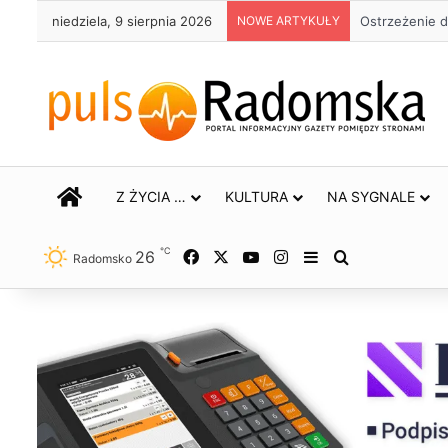
niedziela, 9 sierpnia 2026
NOWE ARTYKUŁY
Ostrzeżenie d
STRONA GŁÓWNA
Z ŻYCIA …
KULTURA
NA SYGNALE
℃
26
Facebook
X
YouTube
Instagram
Sidebar
Szukaj
Radomsko