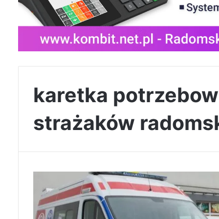
karetka potrzebo
strażaków radoms