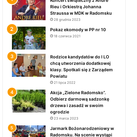
Koncert świąteczny z André
Rieu i Orkiestrą Johanna
Straussa w MDK w Radomsku
28 grudnia 2023
Pokaz ekomody w PP nr 10
18 czerwca 2021
Rodzice kandydatów do I LO
chcą utworzenia dodatkowej
klasy. Spotkali się z Zarządem
Powiatu
21 lipca 2022
Akcja „Zielone Radomsko”.
Odbierz darmową sadzonkę
drzewa i zasadź w swoim
ogrodzie
23 marca 2023
Jarmark Bożonarodzeniowy w
Radomsku. Na scenie wystąpi