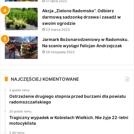
21 lipca 2022
Akcja „Zielone Radomsko”. Odbierz
darmową sadzonkę drzewa i zasadź w
swoim ogrodzie
23 marca 2023
Jarmark Bożonarodzeniowy w Radomsku.
Na scenie wystąpi Felicjan Andrzejczak
29 listopada 2022
NAJCZĘŚCIEJ KOMENTOWANE
5 godzin temu
Ostrzeżenie drugiego stopnia przed burzami dla powiatu
radomszczańskiego
20 godzin temu
Tragiczny wypadek w Kobielach Wielkich. Nie żyje 22-letni
motocyklista
2 dni temu