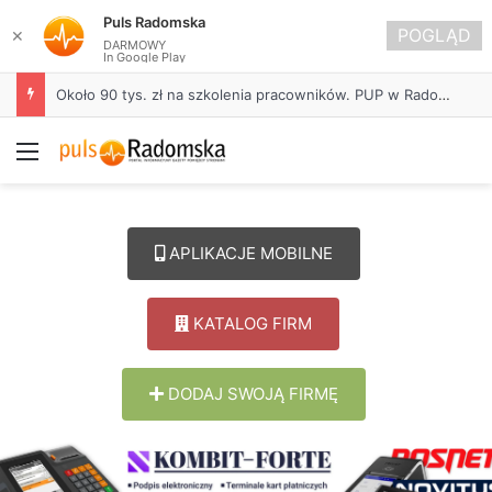
Puls Radomska
POGLĄD
✕
DARMOWY
In Google Play
Około 90 tys. zł na szkolenia pracowników. PUP w Radomsku ogłasza nabór wniosków
Menu
APLIKACJE MOBILNE
KATALOG FIRM
DODAJ SWOJĄ FIRMĘ