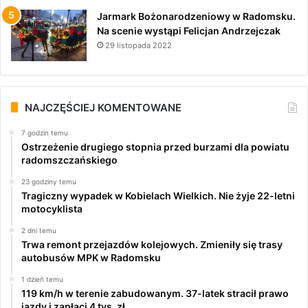
Jarmark Bożonarodzeniowy w Radomsku.
Na scenie wystąpi Felicjan Andrzejczak
29 listopada 2022
NAJCZĘŚCIEJ KOMENTOWANE
7 godzin temu
Ostrzeżenie drugiego stopnia przed burzami dla powiatu
radomszczańskiego
23 godziny temu
Tragiczny wypadek w Kobielach Wielkich. Nie żyje 22-letni
motocyklista
2 dni temu
Trwa remont przejazdów kolejowych. Zmieniły się trasy
autobusów MPK w Radomsku
1 dzień temu
119 km/h w terenie zabudowanym. 37-latek stracił prawo
jazdy i zapłaci 4 tys. zł