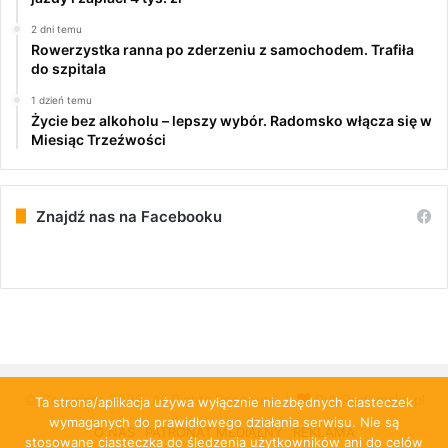
2 dni temu
Rowerzystka ranna po zderzeniu z samochodem. Trafiła
do szpitala
1 dzień temu
Życie bez alkoholu – lepszy wybór. Radomsko włącza się w
Miesiąc Trzeźwości
Znajdź nas na Facebooku
© Copyright 2026, All Rights Reserved |
PulsRadomska.pl
Ta strona/aplikacja używa wyłącznie niezbędnych ciasteczek
wymaganych do prawidłowego działania serwisu. Nie są
O NAS
PATRONAT MEDIALNY
REKLAMA
stosowane ciasteczka do śledzenia użytkowników ani do celów