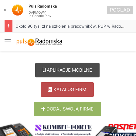
Puls Radomska
POGLĄD
✕
DARMOWY
In Google Play
Około 90 tys. zł na szkolenia pracowników. PUP w Radomsku ogłasza nabór wniosków
Menu
APLIKACJE MOBILNE
KATALOG FIRM
DODAJ SWOJĄ FIRMĘ