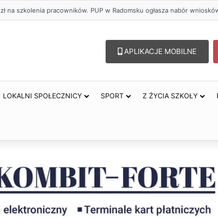
. zł na szkolenia pracowników. PUP w Radomsku ogłasza nabór wnioskó
APLIKACJE MOBILNE
LOKALNI SPOŁECZNICY
SPORT
Z ŻYCIA SZKOŁY