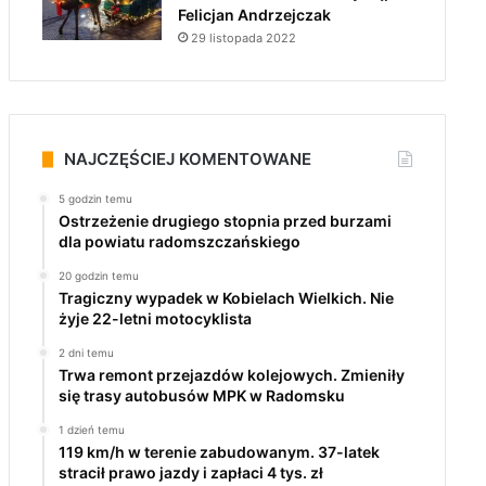
Felicjan Andrzejczak
29 listopada 2022
NAJCZĘŚCIEJ KOMENTOWANE
5 godzin temu
Ostrzeżenie drugiego stopnia przed burzami
dla powiatu radomszczańskiego
20 godzin temu
Tragiczny wypadek w Kobielach Wielkich. Nie
żyje 22-letni motocyklista
2 dni temu
Trwa remont przejazdów kolejowych. Zmieniły
się trasy autobusów MPK w Radomsku
1 dzień temu
119 km/h w terenie zabudowanym. 37-latek
stracił prawo jazdy i zapłaci 4 tys. zł