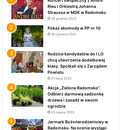
Koncert świąteczny z André
Rieu i Orkiestrą Johanna
Straussa w MDK w Radomsku
28 grudnia 2023
Pokaz ekomody w PP nr 10
18 czerwca 2021
Rodzice kandydatów do I LO
chcą utworzenia dodatkowej
klasy. Spotkali się z Zarządem
Powiatu
21 lipca 2022
Akcja „Zielone Radomsko”.
Odbierz darmową sadzonkę
drzewa i zasadź w swoim
ogrodzie
23 marca 2023
Jarmark Bożonarodzeniowy w
Radomsku. Na scenie wystąpi