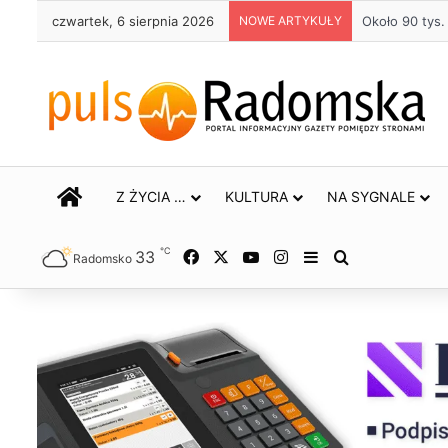
czwartek, 6 sierpnia 2026
NOWE ARTYKUŁY
Około 90 tys
STRONA GŁÓWNA
Z ŻYCIA …
KULTURA
NA SYGNALE
℃
33
Facebook
X
YouTube
Instagram
Sidebar
Szukaj
Radomsko