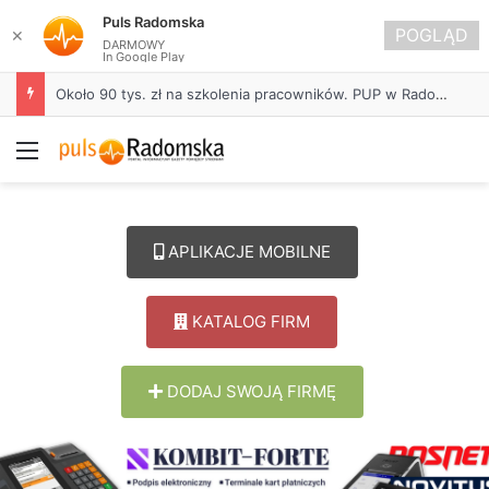
Puls Radomska
POGLĄD
✕
DARMOWY
In Google Play
Życie bez alkoholu – lepszy wybór. Radomsko włącza się w Miesiąc Trzeźwości
Menu
APLIKACJE MOBILNE
KATALOG FIRM
DODAJ SWOJĄ FIRMĘ