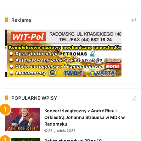
Reklama
POPULARNE WPISY
Koncert świąteczny z André Rieu i
Orkiestrą Johanna Straussa w MDK w
Radomsku
28 grudnia 2023
Pokaz ekomody w PP nr 10