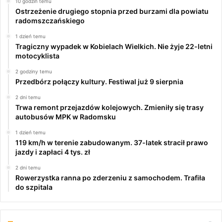
10 godzin temu
Ostrzeżenie drugiego stopnia przed burzami dla powiatu
radomszczańskiego
1 dzień temu
Tragiczny wypadek w Kobielach Wielkich. Nie żyje 22-letni
motocyklista
2 godziny temu
Przedbórz połączy kultury. Festiwal już 9 sierpnia
2 dni temu
Trwa remont przejazdów kolejowych. Zmieniły się trasy
autobusów MPK w Radomsku
1 dzień temu
119 km/h w terenie zabudowanym. 37-latek stracił prawo
jazdy i zapłaci 4 tys. zł
2 dni temu
Rowerzystka ranna po zderzeniu z samochodem. Trafiła
do szpitala