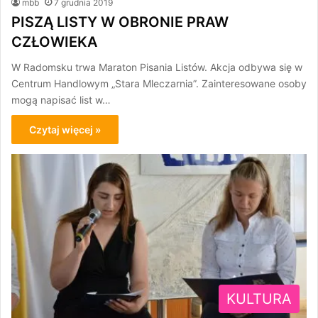
mbb
7 grudnia 2019
PISZĄ LISTY W OBRONIE PRAW
CZŁOWIEKA
W Radomsku trwa Maraton Pisania Listów. Akcja odbywa się w
Centrum Handlowym „Stara Mleczarnia”. Zainteresowane osoby
mogą napisać list w…
Czytaj więcej »
KULTURA