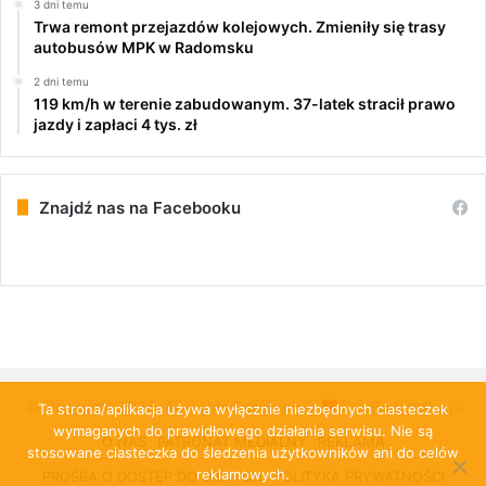
3 dni temu
Trwa remont przejazdów kolejowych. Zmieniły się trasy
autobusów MPK w Radomsku
2 dni temu
119 km/h w terenie zabudowanym. 37-latek stracił prawo
jazdy i zapłaci 4 tys. zł
Znajdź nas na Facebooku
© Copyright 2026, All Rights Reserved |
PulsRadomska.pl
Ta strona/aplikacja używa wyłącznie niezbędnych ciasteczek
wymaganych do prawidłowego działania serwisu. Nie są
O NAS
PATRONAT MEDIALNY
REKLAMA
stosowane ciasteczka do śledzenia użytkowników ani do celów
reklamowych.
PROŚBA O DOSTĘP DO DANYCH
POLITYKA PRYWATNOŚCI