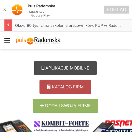
Puls Radomska
POGLĄD
✕
DARMOWY
In Google Play
Około 90 tys. zł na szkolenia pracowników. PUP w Radomsku ogłasza nabór wniosków
Menu
APLIKACJE MOBILNE
KATALOG FIRM
DODAJ SWOJĄ FIRMĘ