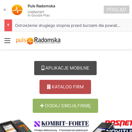
Puls Radomska
POGLĄD
✕
DARMOWY
In Google Play
Ostrzeżenie drugiego stopnia przed burzami dla powiatu radomszczańskiego
Menu
APLIKACJE MOBILNE
KATALOG FIRM
DODAJ SWOJĄ FIRMĘ