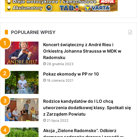
POPULARNE WPISY
Koncert świąteczny z André Rieu i
Orkiestrą Johanna Straussa w MDK w
Radomsku
28 grudnia 2023
Pokaz ekomody w PP nr 10
18 czerwca 2021
Rodzice kandydatów do I LO chcą
utworzenia dodatkowej klasy. Spotkali się
z Zarządem Powiatu
21 lipca 2022
Akcja „Zielone Radomsko”. Odbierz
darmową sadzonkę drzewa i zasadź w