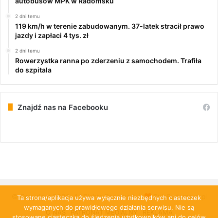
autobusów MPK w Radomsku
2 dni temu
119 km/h w terenie zabudowanym. 37-latek stracił prawo
jazdy i zapłaci 4 tys. zł
2 dni temu
Rowerzystka ranna po zderzeniu z samochodem. Trafiła
do szpitala
Znajdź nas na Facebooku
© Copyright 2026, All Rights Reserved |
PulsRadomska.pl
Ta strona/aplikacja używa wyłącznie niezbędnych ciasteczek
wymaganych do prawidłowego działania serwisu. Nie są
O NAS
PATRONAT MEDIALNY
REKLAMA
stosowane ciasteczka do śledzenia użytkowników ani do celów