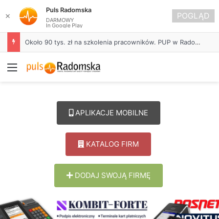
Puls Radomska
POGLĄD
✕
DARMOWY
In Google Play
Około 90 tys. zł na szkolenia pracowników. PUP w Radomsku ogłasza nabór wniosków
Menu
APLIKACJE MOBILNE
KATALOG FIRM
DODAJ SWOJĄ FIRMĘ