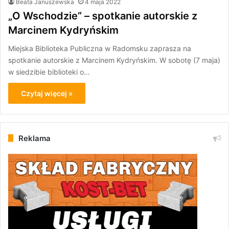
Beata Januszewska
4 maja 2022
„O Wschodzie” – spotkanie autorskie z
Marcinem Kydryńskim
Miejska Biblioteka Publiczna w Radomsku zaprasza na
spotkanie autorskie z Marcinem Kydryńskim. W sobotę (7 maja)
w siedzibie biblioteki o…
Czytaj więcej »
Reklama