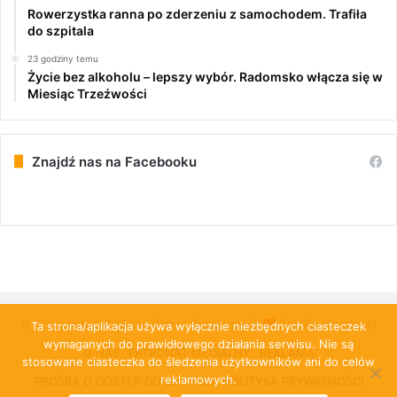
Rowerzystka ranna po zderzeniu z samochodem. Trafiła
do szpitala
23 godziny temu
Życie bez alkoholu – lepszy wybór. Radomsko włącza się w
Miesiąc Trzeźwości
Znajdź nas na Facebooku
© Copyright 2026, All Rights Reserved |
PulsRadomska.pl
Ta strona/aplikacja używa wyłącznie niezbędnych ciasteczek
wymaganych do prawidłowego działania serwisu. Nie są
O NAS
PATRONAT MEDIALNY
REKLAMA
stosowane ciasteczka do śledzenia użytkowników ani do celów
reklamowych.
PROŚBA O DOSTĘP DO DANYCH
POLITYKA PRYWATNOŚCI