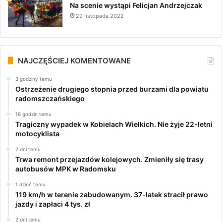
Na scenie wystąpi Felicjan Andrzejczak
29 listopada 2022
NAJCZĘŚCIEJ KOMENTOWANE
3 godziny temu
Ostrzeżenie drugiego stopnia przed burzami dla powiatu
radomszczańskiego
18 godzin temu
Tragiczny wypadek w Kobielach Wielkich. Nie żyje 22-letni
motocyklista
2 dni temu
Trwa remont przejazdów kolejowych. Zmieniły się trasy
autobusów MPK w Radomsku
1 dzień temu
119 km/h w terenie zabudowanym. 37-latek stracił prawo
jazdy i zapłaci 4 tys. zł
2 dni temu