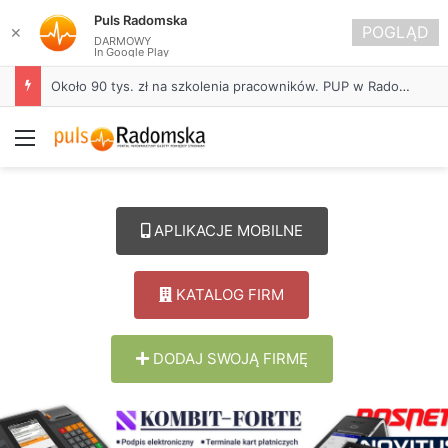
Puls Radomska
POGLĄD
✕
DARMOWY
In Google Play
Około 90 tys. zł na szkolenia pracowników. PUP w Radomsku ogłasza nabór wniosków
Menu
APLIKACJE MOBILNE
KATALOG FIRM
DODAJ SWOJĄ FIRMĘ