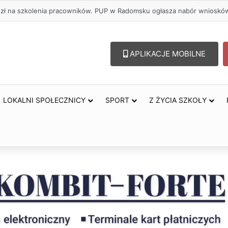
 zł na szkolenia pracowników. PUP w Radomsku ogłasza nabór wnioskó
APLIKACJE MOBILNE
LOKALNI SPOŁECZNICY
SPORT
Z ŻYCIA SZKOŁY