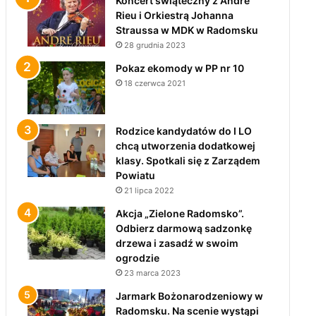
Koncert świąteczny z André
Rieu i Orkiestrą Johanna
Straussa w MDK w Radomsku
28 grudnia 2023
Pokaz ekomody w PP nr 10
18 czerwca 2021
Rodzice kandydatów do I LO
chcą utworzenia dodatkowej
klasy. Spotkali się z Zarządem
Powiatu
21 lipca 2022
Akcja „Zielone Radomsko”.
Odbierz darmową sadzonkę
drzewa i zasadź w swoim
ogrodzie
23 marca 2023
Jarmark Bożonarodzeniowy w
Radomsku. Na scenie wystąpi