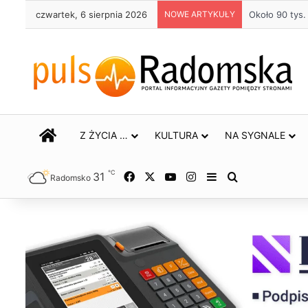
czwartek, 6 sierpnia 2026
NOWE ARTYKUŁY
Około 90 tys.
STRONA GŁÓWNA
Z ŻYCIA …
KULTURA
NA SYGNALE
℃
31
Facebook
X
YouTube
Instagram
Sidebar
Szukaj
Radomsko