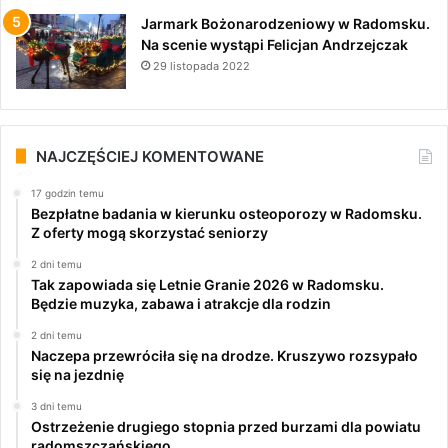
Jarmark Bożonarodzeniowy w Radomsku.
Na scenie wystąpi Felicjan Andrzejczak
29 listopada 2022
NAJCZĘŚCIEJ KOMENTOWANE
17 godzin temu
Bezpłatne badania w kierunku osteoporozy w Radomsku.
Z oferty mogą skorzystać seniorzy
2 dni temu
Tak zapowiada się Letnie Granie 2026 w Radomsku.
Będzie muzyka, zabawa i atrakcje dla rodzin
2 dni temu
Naczepa przewróciła się na drodze. Kruszywo rozsypało
się na jezdnię
3 dni temu
Ostrzeżenie drugiego stopnia przed burzami dla powiatu
radomszczańskiego