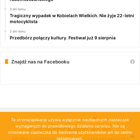
3 dni temu
Tragiczny wypadek w Kobielach Wielkich. Nie żyje 22-letni
motocyklista
2 dni temu
Przedbórz połączy kultury. Festiwal już 9 sierpnia
Znajdź nas na Facebooku
© Copyright 2026, All Rights Reserved |
PulsRadomska.pl
Ta strona/aplikacja używa wyłącznie niezbędnych ciasteczek
wymaganych do prawidłowego działania serwisu. Nie są
O NAS
PATRONAT MEDIALNY
REKLAMA
stosowane ciasteczka do śledzenia użytkowników ani do celów
reklamowych.
PROŚBA O DOSTĘP DO DANYCH
POLITYKA PRYWATNOŚCI