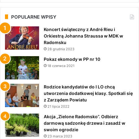
POPULARNE WPISY
Koncert świąteczny z André Rieu i
Orkiestrą Johanna Straussa w MDK w
Radomsku
28 grudnia 2023
Pokaz ekomody w PP nr 10
18 czerwca 2021
Rodzice kandydatów do I LO chcą
utworzenia dodatkowej klasy. Spotkali się
z Zarządem Powiatu
21 lipca 2022
Akcja „Zielone Radomsko”. Odbierz
darmową sadzonkę drzewa i zasadź w
swoim ogrodzie
23 marca 2023