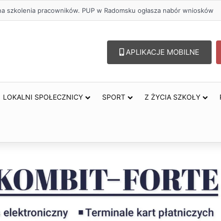
ł na szkolenia pracowników. PUP w Radomsku ogłasza nabór wniosków
APLIKACJE MOBILNE
LOKALNI SPOŁECZNICY
SPORT
Z ŻYCIA SZKOŁY