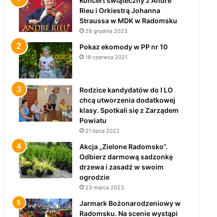
Koncert świąteczny z André
Rieu i Orkiestrą Johanna
Straussa w MDK w Radomsku
28 grudnia 2023
Pokaz ekomody w PP nr 10
18 czerwca 2021
Rodzice kandydatów do I LO
chcą utworzenia dodatkowej
klasy. Spotkali się z Zarządem
Powiatu
21 lipca 2022
Akcja „Zielone Radomsko”.
Odbierz darmową sadzonkę
drzewa i zasadź w swoim
ogrodzie
23 marca 2023
Jarmark Bożonarodzeniowy w
Radomsku. Na scenie wystąpi