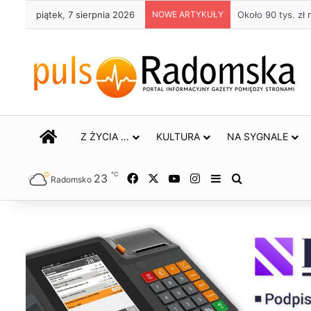
piątek, 7 sierpnia 2026
NOWE ARTYKUŁY
Około 90 tys. z
STRONA GŁÓWNA
Z ŻYCIA …
KULTURA
NA SYGNALE
℃
23
Facebook
X
YouTube
Instagram
Sidebar
Szukaj
Radomsko