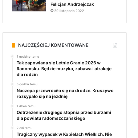
Felicjan Andrzejczak
29 listopada 2022
NAJCZĘŚCIEJ KOMENTOWANE
1 godzinę temu
Tak zapowiada się Letnie Granie 2026 w
Radomsku. Będzie muzyka, zabawa i atrakcje
dla rodzin
5 godzin temu
Naczepa przewróciła się na drodze. Kruszywo
rozsypało się na jezdnię
1 dzień temu
Ostrzeżenie drugiego stopnia przed burzami
dla powiatu radomszczańskiego
2 dni temu
Tragiczny wypadek w Kobielach Wielkich. Nie