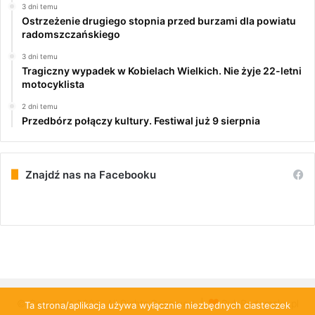
3 dni temu
Ostrzeżenie drugiego stopnia przed burzami dla powiatu
radomszczańskiego
3 dni temu
Tragiczny wypadek w Kobielach Wielkich. Nie żyje 22-letni
motocyklista
2 dni temu
Przedbórz połączy kultury. Festiwal już 9 sierpnia
Znajdź nas na Facebooku
© Copyright 2026, All Rights Reserved |
PulsRadomska.pl
Ta strona/aplikacja używa wyłącznie niezbędnych ciasteczek