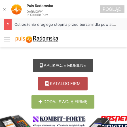
Puls Radomska
POGLĄD
✕
DARMOWY
In Google Play
Ostrzeżenie drugiego stopnia przed burzami dla powiatu radomszczańskiego
Menu
APLIKACJE MOBILNE
KATALOG FIRM
DODAJ SWOJĄ FIRMĘ