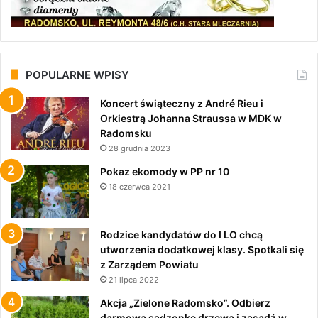
POPULARNE WPISY
Koncert świąteczny z André Rieu i
Orkiestrą Johanna Straussa w MDK w
Radomsku
28 grudnia 2023
Pokaz ekomody w PP nr 10
18 czerwca 2021
Rodzice kandydatów do I LO chcą
utworzenia dodatkowej klasy. Spotkali się
z Zarządem Powiatu
21 lipca 2022
Akcja „Zielone Radomsko”. Odbierz
darmową sadzonkę drzewa i zasadź w