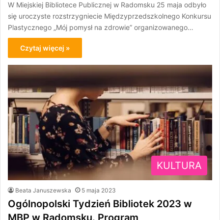
W Miejskiej Bibliotece Publicznej w Radomsku 25 maja odbyło
się uroczyste rozstrzygniecie Międzyprzedszkolnego Konkursu
Plastycznego „Mój pomysł na zdrowie” organizowanego…
Czytaj więcej »
KULTURA
Beata Januszewska
5 maja 2023
Ogólnopolski Tydzień Bibliotek 2023 w
MBP w Radomsku. Program