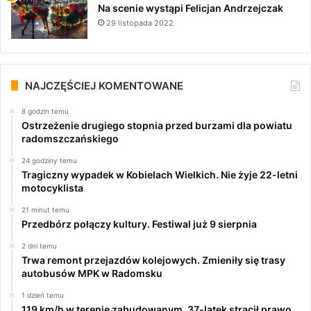
Na scenie wystąpi Felicjan Andrzejczak
29 listopada 2022
NAJCZĘŚCIEJ KOMENTOWANE
8 godzin temu
Ostrzeżenie drugiego stopnia przed burzami dla powiatu
radomszczańskiego
24 godziny temu
Tragiczny wypadek w Kobielach Wielkich. Nie żyje 22-letni
motocyklista
21 minut temu
Przedbórz połączy kultury. Festiwal już 9 sierpnia
2 dni temu
Trwa remont przejazdów kolejowych. Zmieniły się trasy
autobusów MPK w Radomsku
1 dzień temu
119 km/h w terenie zabudowanym. 37-latek stracił prawo