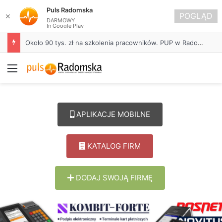
Puls Radomska
POGLĄD
✕
DARMOWY
In Google Play
Życie bez alkoholu – lepszy wybór. Radomsko włącza się w Miesiąc Trzeźwości
Menu
APLIKACJE MOBILNE
KATALOG FIRM
DODAJ SWOJĄ FIRMĘ