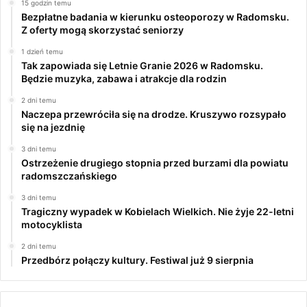
15 godzin temu
Bezpłatne badania w kierunku osteoporozy w Radomsku.
Z oferty mogą skorzystać seniorzy
1 dzień temu
Tak zapowiada się Letnie Granie 2026 w Radomsku.
Będzie muzyka, zabawa i atrakcje dla rodzin
2 dni temu
Naczepa przewróciła się na drodze. Kruszywo rozsypało
się na jezdnię
3 dni temu
Ostrzeżenie drugiego stopnia przed burzami dla powiatu
radomszczańskiego
3 dni temu
Tragiczny wypadek w Kobielach Wielkich. Nie żyje 22-letni
motocyklista
2 dni temu
Przedbórz połączy kultury. Festiwal już 9 sierpnia