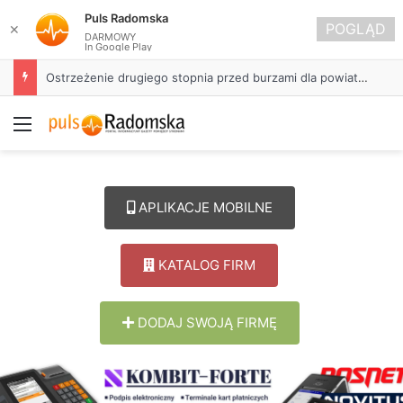
Puls Radomska
POGLĄD
✕
DARMOWY
In Google Play
Około 90 tys. zł na szkolenia pracowników. PUP w Radomsku ogłasza nabór wniosków
Menu
APLIKACJE MOBILNE
KATALOG FIRM
DODAJ SWOJĄ FIRMĘ