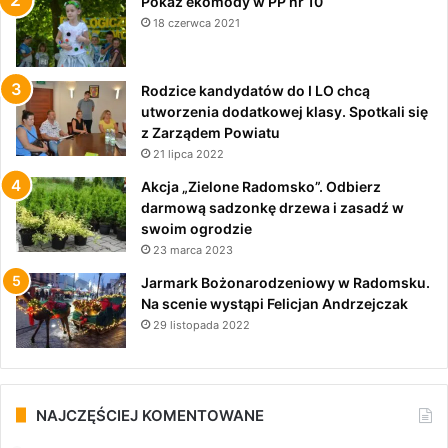
Pokaz ekomody w PP nr 10
18 czerwca 2021
Rodzice kandydatów do I LO chcą
utworzenia dodatkowej klasy. Spotkali się
z Zarządem Powiatu
21 lipca 2022
Akcja „Zielone Radomsko”. Odbierz
darmową sadzonkę drzewa i zasadź w
swoim ogrodzie
23 marca 2023
Jarmark Bożonarodzeniowy w Radomsku.
Na scenie wystąpi Felicjan Andrzejczak
29 listopada 2022
NAJCZĘŚCIEJ KOMENTOWANE