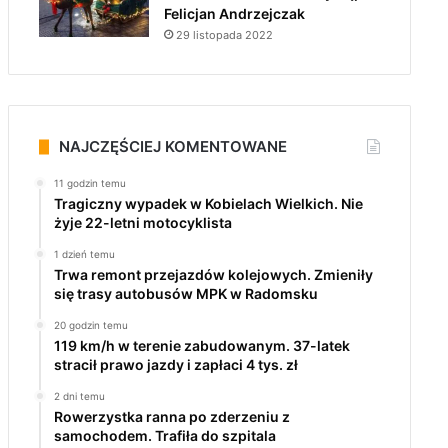
Felicjan Andrzejczak
29 listopada 2022
NAJCZĘŚCIEJ KOMENTOWANE
11 godzin temu
Tragiczny wypadek w Kobielach Wielkich. Nie
żyje 22-letni motocyklista
1 dzień temu
Trwa remont przejazdów kolejowych. Zmieniły
się trasy autobusów MPK w Radomsku
20 godzin temu
119 km/h w terenie zabudowanym. 37-latek
stracił prawo jazdy i zapłaci 4 tys. zł
2 dni temu
Rowerzystka ranna po zderzeniu z
samochodem. Trafiła do szpitala