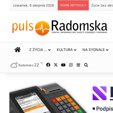
czwartek, 6 sierpnia 2026
NOWE ARTYKUŁY
Życie bez alk
STRONA GŁÓWNA
Z ŻYCIA …
KULTURA
NA SYGNALE
℃
22
Facebook
X
YouTube
Instagram
Sidebar
Szukaj
Radomsko