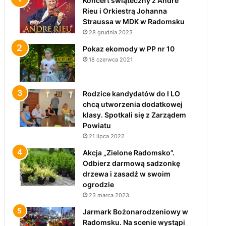
Koncert świąteczny z André
Rieu i Orkiestrą Johanna
Straussa w MDK w Radomsku
28 grudnia 2023
Pokaz ekomody w PP nr 10
18 czerwca 2021
Rodzice kandydatów do I LO
chcą utworzenia dodatkowej
klasy. Spotkali się z Zarządem
Powiatu
21 lipca 2022
Akcja „Zielone Radomsko”.
Odbierz darmową sadzonkę
drzewa i zasadź w swoim
ogrodzie
23 marca 2023
Jarmark Bożonarodzeniowy w
Radomsku. Na scenie wystąpi