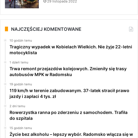
29 listopada 2022
NAJCZĘŚCIEJ KOMENTOWANE
10 godzin temu
Tragiczny wypadek w Kobielach Wielkich. Nie żyje 22-letni
motocyklista
1 dzień temu
Trwa remont przejazdów kolejowych. Zmieniły się trasy
autobusów MPK w Radomsku
19 godzin temu
119 km/h w terenie zabudowanym. 37-latek stracił prawo
jazdy i zapłaci 4 tys. zł
2 dni temu
Rowerzystka ranna po zderzeniu z samochodem. Trafiła
do szpitala
15 godzin temu
Życie bez alkoholu – lepszy wybór. Radomsko włącza się w