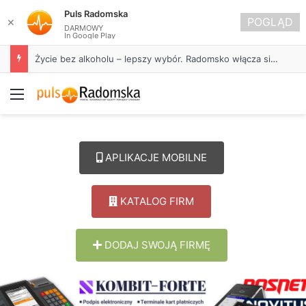
Puls Radomska
POGLĄD
✕
DARMOWY
In Google Play
Życie bez alkoholu – lepszy wybór. Radomsko włącza się w Miesiąc Trzeźwości
Menu
APLIKACJE MOBILNE
KATALOG FIRM
DODAJ SWOJĄ FIRMĘ