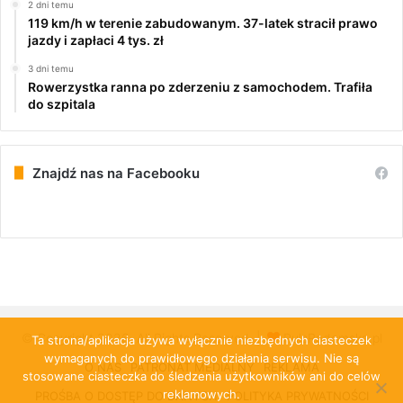
2 dni temu
119 km/h w terenie zabudowanym. 37-latek stracił prawo
jazdy i zapłaci 4 tys. zł
3 dni temu
Rowerzystka ranna po zderzeniu z samochodem. Trafiła
do szpitala
Znajdź nas na Facebooku
© Copyright 2026, All Rights Reserved |
PulsRadomska.pl
Ta strona/aplikacja używa wyłącznie niezbędnych ciasteczek
wymaganych do prawidłowego działania serwisu. Nie są
O NAS
PATRONAT MEDIALNY
REKLAMA
stosowane ciasteczka do śledzenia użytkowników ani do celów
reklamowych.
PROŚBA O DOSTĘP DO DANYCH
POLITYKA PRYWATNOŚCI