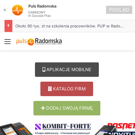
Puls Radomska
POGLĄD
✕
DARMOWY
In Google Play
Około 90 tys. zł na szkolenia pracowników. PUP w Radomsku ogłasza nabór wniosków
Menu
APLIKACJE MOBILNE
KATALOG FIRM
DODAJ SWOJĄ FIRMĘ