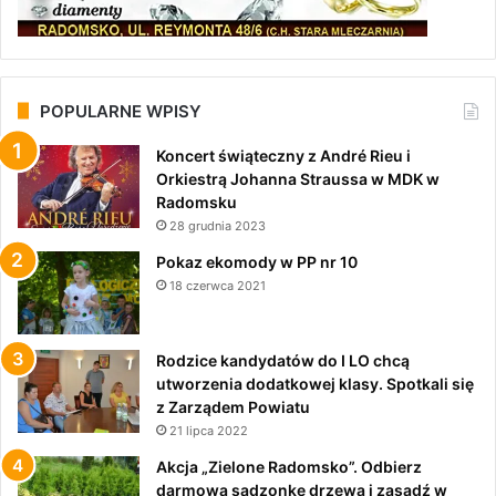
POPULARNE WPISY
Koncert świąteczny z André Rieu i
Orkiestrą Johanna Straussa w MDK w
Radomsku
28 grudnia 2023
Pokaz ekomody w PP nr 10
18 czerwca 2021
Rodzice kandydatów do I LO chcą
utworzenia dodatkowej klasy. Spotkali się
z Zarządem Powiatu
21 lipca 2022
Akcja „Zielone Radomsko”. Odbierz
darmową sadzonkę drzewa i zasadź w