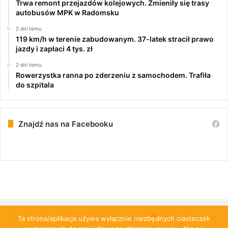
Trwa remont przejazdów kolejowych. Zmieniły się trasy
autobusów MPK w Radomsku
2 dni temu
119 km/h w terenie zabudowanym. 37-latek stracił prawo
jazdy i zapłaci 4 tys. zł
2 dni temu
Rowerzystka ranna po zderzeniu z samochodem. Trafiła
do szpitala
Znajdź nas na Facebooku
© Copyright 2026, All Rights Reserved |
PulsRadomska.pl
Ta strona/aplikacja używa wyłącznie niezbędnych ciasteczek