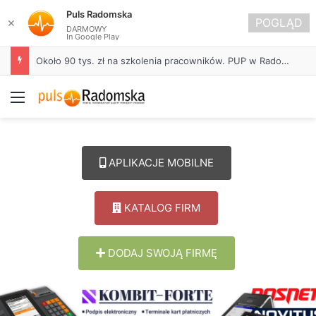
Puls Radomska
POGLĄD
✕
DARMOWY
In Google Play
Około 90 tys. zł na szkolenia pracowników. PUP w Radomsku ogłasza nabór wniosków
Menu
APLIKACJE MOBILNE
KATALOG FIRM
DODAJ SWOJĄ FIRMĘ